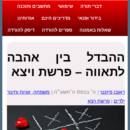
דברי תורה
שימושי
מחשבים ותוכנה
בידור ופנאי
מדריכים חינם
אודותינו
שאלות באמונה
ספרים להורדה
דיסק להורדה
ההבדל בין אהבה
לתאווה – פרשת ויצא
ראובן פיזנטי
| ה׳ בכסלו ה׳תשע״ה |
משפחה, זוגיות וחינוך
ילדים
|
פרשת ויצא