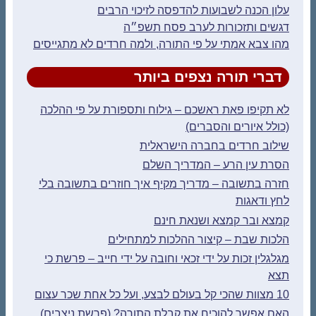
עלון הכנה לשבועות להדפסה לזיכוי הרבים
דגשים ותזכורות לערב פסח תשפ״ה
מהו צבא אמתי על פי התורה, ולמה חרדים לא מתגייסים
דברי תורה נצפים ביותר
לא תקיפו פאת ראשכם – גילוח ותספורת על פי ההלכה
(כולל איורים והסברים)
שילוב חרדים בחברה הישראלית
הסרת עין הרע – המדריך השלם
חזרה בתשובה – מדריך מקיף איך חוזרים בתשובה בלי
לחץ ודאגות
קמצא ובר קמצא ושנאת חינם
הלכות שבת – קיצור ההלכות למתחילים
מגלגלין זכות על ידי זכאי וחובה על ידי חייב – פרשת כי
תצא
10 מצוות שהכי קל בעולם לבצע, ועל כל אחת שכר עצום
האם אפשר להוכיח את קבלת התורה? (פרשת ניצבים)