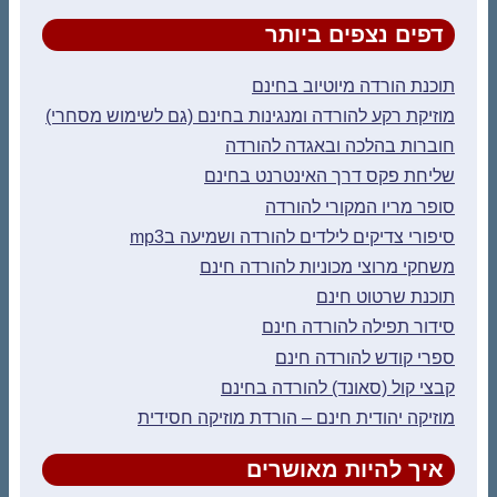
דפים נצפים ביותר
תוכנת הורדה מיוטיוב בחינם
מוזיקת רקע להורדה ומנגינות בחינם (גם לשימוש מסחרי)
חוברות בהלכה ובאגדה להורדה
שליחת פקס דרך האינטרנט בחינם
סופר מריו המקורי להורדה
סיפורי צדיקים לילדים להורדה ושמיעה בmp3
משחקי מרוצי מכוניות להורדה חינם
תוכנת שרטוט חינם
סידור תפילה להורדה חינם
ספרי קודש להורדה חינם
קבצי קול (סאונד) להורדה בחינם
מוזיקה יהודית חינם – הורדת מוזיקה חסידית
איך להיות מאושרים