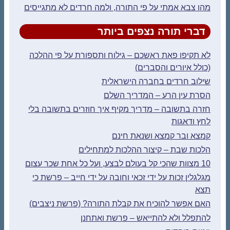
מהו צבא אמתי על פי התורה, ולמה חרדים לא מתגייסים
דברי תורה נצפים ביותר
לא תקיפו פאת ראשכם – גילוח ותספורת על פי ההלכה
(כולל איורים והסברים)
שילוב חרדים בחברה הישראלית
הסרת עין הרע – המדריך השלם
חזרה בתשובה – מדריך מקיף איך חוזרים בתשובה בלי
לחץ ודאגות
קמצא ובר קמצא ושנאת חינם
הלכות שבת – קיצור ההלכות למתחילים
10 מצוות שהכי קל בעולם לבצע, ועל כל אחת שכר עצום
מגלגלין זכות על ידי זכאי וחובה על ידי חייב – פרשת כי
תצא
האם אפשר להוכיח את קבלת התורה? (פרשת ניצבים)
להתפלל ולא להתייאש – פרשת ואתחנן