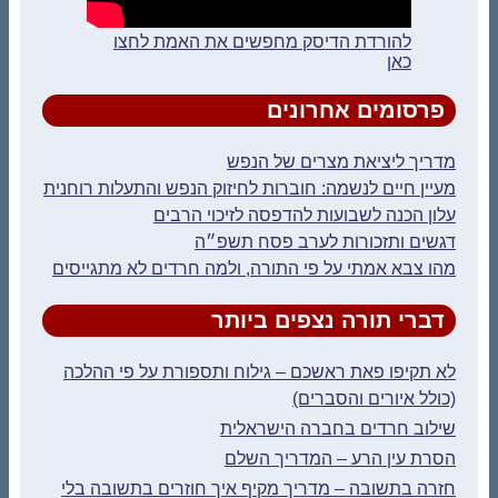
להורדת הדיסק מחפשים את האמת לחצו
כאן
פרסומים אחרונים
מדריך ליציאת מצרים של הנפש
מעיין חיים לנשמה: חוברות לחיזוק הנפש והתעלות רוחנית
עלון הכנה לשבועות להדפסה לזיכוי הרבים
דגשים ותזכורות לערב פסח תשפ״ה
מהו צבא אמתי על פי התורה, ולמה חרדים לא מתגייסים
דברי תורה נצפים ביותר
לא תקיפו פאת ראשכם – גילוח ותספורת על פי ההלכה
(כולל איורים והסברים)
שילוב חרדים בחברה הישראלית
הסרת עין הרע – המדריך השלם
חזרה בתשובה – מדריך מקיף איך חוזרים בתשובה בלי