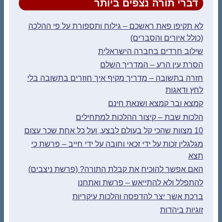
דברי תורה נצפים ביותר
לא תקיפו פאת ראשכם – גילוח ותספורת על פי ההלכה
(כולל איורים והסברים)
שילוב חרדים בחברה הישראלית
הסרת עין הרע – המדריך השלם
חזרה בתשובה – מדריך מקיף איך חוזרים בתשובה בלי
לחץ ודאגות
קמצא ובר קמצא ושנאת חינם
הלכות שבת – קיצור ההלכות למתחילים
10 מצוות שהכי קל בעולם לבצע, ועל כל אחת שכר עצום
מגלגלין זכות על ידי זכאי וחובה על ידי חייב – פרשת כי
תצא
האם אפשר להוכיח את קבלת התורה? (פרשת ניצבים)
להתפלל ולא להתייאש – פרשת ואתחנן
ברכת אשר יצר להדפסה והלכות עיקריות
זוגיות ביהדות