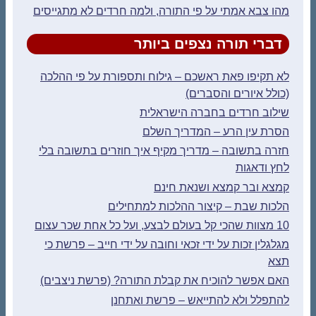
מהו צבא אמתי על פי התורה, ולמה חרדים לא מתגייסים
דברי תורה נצפים ביותר
לא תקיפו פאת ראשכם – גילוח ותספורת על פי ההלכה
(כולל איורים והסברים)
שילוב חרדים בחברה הישראלית
הסרת עין הרע – המדריך השלם
חזרה בתשובה – מדריך מקיף איך חוזרים בתשובה בלי
לחץ ודאגות
קמצא ובר קמצא ושנאת חינם
הלכות שבת – קיצור ההלכות למתחילים
10 מצוות שהכי קל בעולם לבצע, ועל כל אחת שכר עצום
מגלגלין זכות על ידי זכאי וחובה על ידי חייב – פרשת כי
תצא
האם אפשר להוכיח את קבלת התורה? (פרשת ניצבים)
להתפלל ולא להתייאש – פרשת ואתחנן