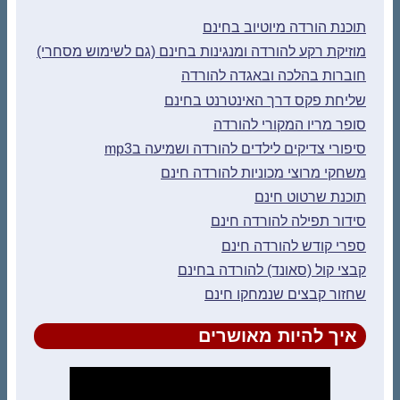
תוכנת הורדה מיוטיוב בחינם
מוזיקת רקע להורדה ומנגינות בחינם (גם לשימוש מסחרי)
חוברות בהלכה ובאגדה להורדה
שליחת פקס דרך האינטרנט בחינם
סופר מריו המקורי להורדה
סיפורי צדיקים לילדים להורדה ושמיעה בmp3
משחקי מרוצי מכוניות להורדה חינם
תוכנת שרטוט חינם
סידור תפילה להורדה חינם
ספרי קודש להורדה חינם
קבצי קול (סאונד) להורדה בחינם
שחזור קבצים שנמחקו חינם
איך להיות מאושרים