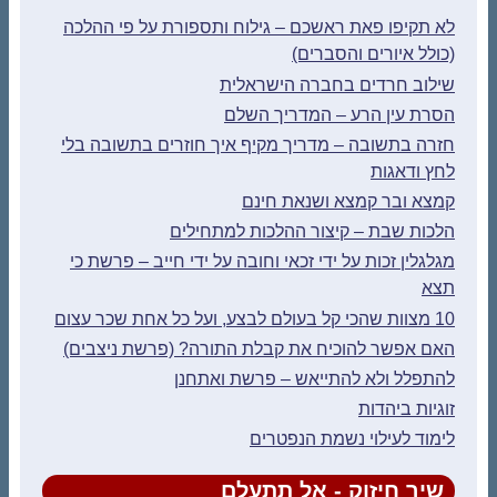
לא תקיפו פאת ראשכם – גילוח ותספורת על פי ההלכה
(כולל איורים והסברים)
שילוב חרדים בחברה הישראלית
הסרת עין הרע – המדריך השלם
חזרה בתשובה – מדריך מקיף איך חוזרים בתשובה בלי
לחץ ודאגות
קמצא ובר קמצא ושנאת חינם
הלכות שבת – קיצור ההלכות למתחילים
מגלגלין זכות על ידי זכאי וחובה על ידי חייב – פרשת כי
תצא
10 מצוות שהכי קל בעולם לבצע, ועל כל אחת שכר עצום
האם אפשר להוכיח את קבלת התורה? (פרשת ניצבים)
להתפלל ולא להתייאש – פרשת ואתחנן
זוגיות ביהדות
לימוד לעילוי נשמת הנפטרים
שיר חיזוק - אל תתעלם