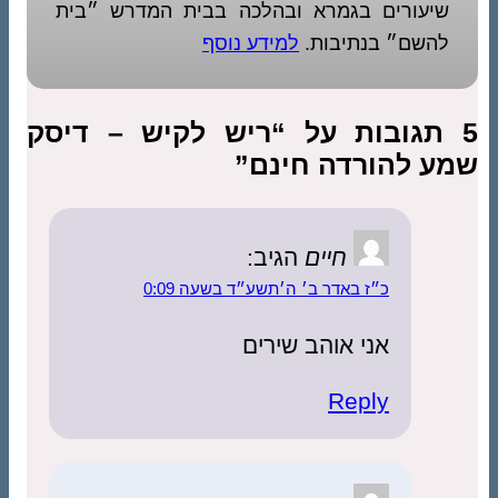
שיעורים בגמרא ובהלכה בבית המדרש ״בית
להשם״ בנתיבות.
למידע נוסף
5 תגובות על “ריש לקיש – דיסק
שמע להורדה חינם”
חיים
הגיב:
כ״ז באדר ב׳ ה׳תשע״ד בשעה 0:09
אני אוהב שירים
Reply