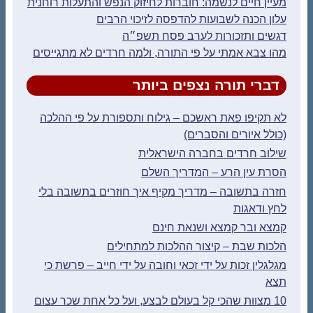
מעיין חיים לנשמה: חוברות לחיזוק הנפש והתעלות רוחנית
עלון הכנה לשבועות להדפסה לזיכוי הרבים
דגשים ותזכורות לערב פסח תשפ״ה
מהו צבא אמתי על פי התורה, ולמה חרדים לא מתגייסים
דברי תורה נצפים ביותר
לא תקיפו פאת ראשכם – גילוח ותספורת על פי ההלכה
(כולל איורים והסברים)
שילוב חרדים בחברה הישראלית
הסרת עין הרע – המדריך השלם
חזרה בתשובה – מדריך מקיף איך חוזרים בתשובה בלי
לחץ ודאגות
קמצא ובר קמצא ושנאת חינם
הלכות שבת – קיצור ההלכות למתחילים
מגלגלין זכות על ידי זכאי וחובה על ידי חייב – פרשת כי
תצא
10 מצוות שהכי קל בעולם לבצע, ועל כל אחת שכר עצום