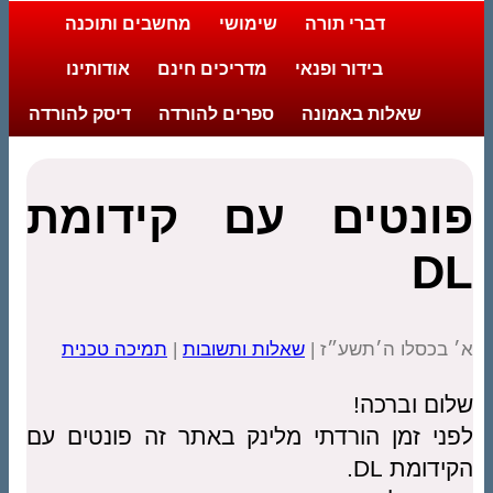
דברי תורה
שימושי
מחשבים ותוכנה
בידור ופנאי
מדריכים חינם
אודותינו
שאלות באמונה
ספרים להורדה
דיסק להורדה
פונטים עם קידומת
DL
א׳ בכסלו ה׳תשע״ז |
שאלות ותשובות
|
תמיכה טכנית
שלום וברכה!
לפני זמן הורדתי מלינק באתר זה פונטים עם
הקידומת DL.