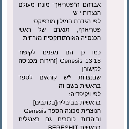
אברהם ה”פטריאך” מונח מעולם
הנצרות י”ש
לפי הגדרת המילון מורפיקס:
פַּטְרִיאַרְךְ, תוארם של ראשי
הכנסייה האורתודוקסית מזרחית
כמו כן הם מפנים לקישור
Genesis 13,18 [זהירות מכניסה
לקישור]
שבנצרות י”ש קוראים לספר
בראשית בשם זה
לפי ויקיפדיה:
בראשית-בביבליה[בכתבים]
הנוצרית מכונה הספר Genesis
וביהדות כותבים גם באנגלית
בראשית BERESHIT