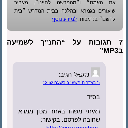
את האמת״ ו״מהפרשה לחיינו״. מעביר
שיעורים בגמרא ובהלכה בבית המדרש ״בית
להשם״ בנתיבות.
למידע נוסף
7 תגובות על “התנ”ך לשמיעה
בMP3”
נתנאל
הגיב:
ז׳ באדר ה׳תשע״ב בשעה 13:52
בס”ד
ראיתי משהו באתר מכון ממרא
שחובה לפרסם. בקישור:
http://www.mechon-