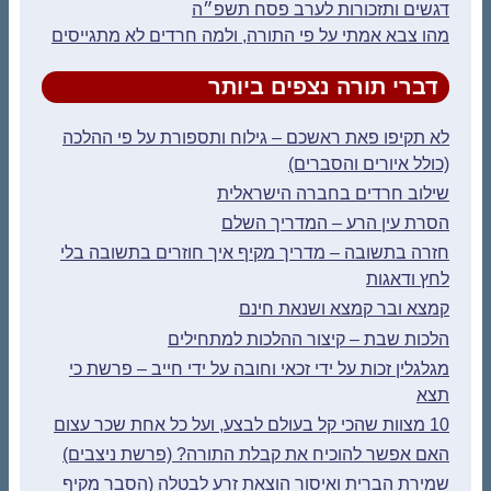
דגשים ותזכורות לערב פסח תשפ״ה
מהו צבא אמתי על פי התורה, ולמה חרדים לא מתגייסים
דברי תורה נצפים ביותר
לא תקיפו פאת ראשכם – גילוח ותספורת על פי ההלכה
(כולל איורים והסברים)
שילוב חרדים בחברה הישראלית
הסרת עין הרע – המדריך השלם
חזרה בתשובה – מדריך מקיף איך חוזרים בתשובה בלי
לחץ ודאגות
קמצא ובר קמצא ושנאת חינם
הלכות שבת – קיצור ההלכות למתחילים
מגלגלין זכות על ידי זכאי וחובה על ידי חייב – פרשת כי
תצא
10 מצוות שהכי קל בעולם לבצע, ועל כל אחת שכר עצום
האם אפשר להוכיח את קבלת התורה? (פרשת ניצבים)
שמירת הברית ואיסור הוצאת זרע לבטלה (הסבר מקיף