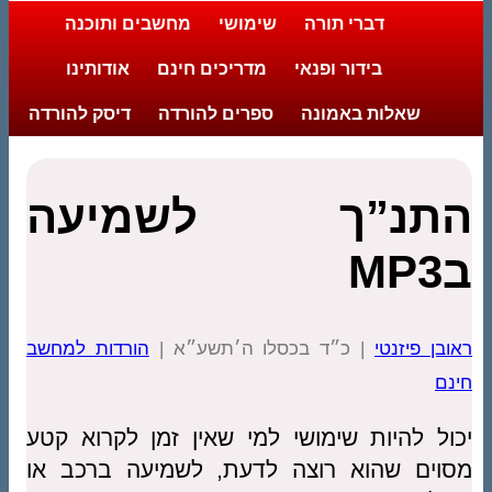
דברי תורה
שימושי
מחשבים ותוכנה
בידור ופנאי
מדריכים חינם
אודותינו
שאלות באמונה
ספרים להורדה
דיסק להורדה
התנ”ך לשמיעה
בMP3
ראובן פיזנטי
| כ״ד בכסלו ה׳תשע״א |
הורדות למחשב
חינם
יכול להיות שימושי למי שאין זמן לקרוא קטע
מסוים שהוא רוצה לדעת, לשמיעה ברכב או