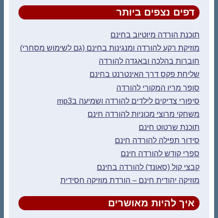
דפים נצפים ביותר
תוכנת הורדה מיוטיוב בחינם
מוזיקת רקע להורדה ומנגינות בחינם (גם לשימוש מסחרי)
חוברות בהלכה ובאגדה להורדה
שליחת פקס דרך האינטרנט בחינם
סופר מריו המקורי להורדה
סיפורי צדיקים לילדים להורדה ושמיעה בmp3
משחקי מרוצי מכוניות להורדה חינם
תוכנת שרטוט חינם
סידור תפילה להורדה חינם
ספרי קודש להורדה חינם
קבצי קול (סאונד) להורדה בחינם
מוזיקה יהודית חינם – הורדת מוזיקה חסידית
איך להיות מאושרים