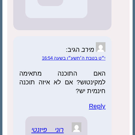
מירב
הגיב:
בטבת ה׳תשע״ו בשעה 16:54
ם התוכנה מתאימה
קינטוש? אם לא איזה תוכנה
מית יש?
Rep
רוני פיזנטי