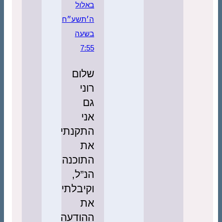
באלול
ה׳תשע״ח
בשעה
7:55
שלום
רוני
גם
אני
התקנתי
את
התוכנה
הנ”ל,
וקיבלתי
את
ההודעה