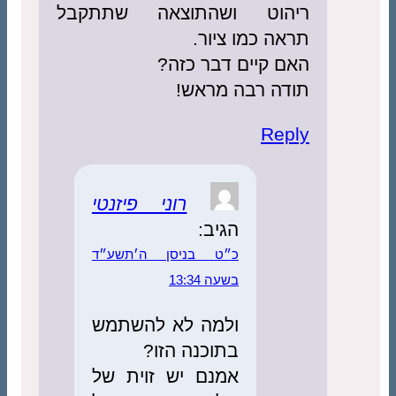
הוט ושהתוצאה שתתקבל
ה כמו ציור.
 קיים דבר כזה?
דה רבה מראש!
Rep
רוני פיזנטי
הגיב:
כ״ט בניסן ה׳תשע״ד
בשעה 13:34
ולמה לא להשתמש
בתוכנה הזו?
אמנם יש זוית של