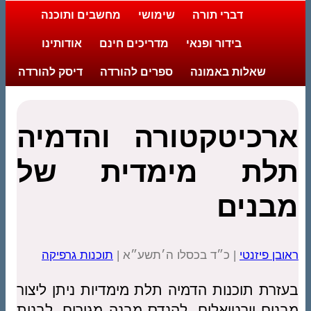
י תורה
שימושי
מחשבים ותוכנה
ור ופנאי
מדריכים חינם
אודותינו
באמונה
ספרים להורדה
דיסק להורדה
קטורה והדמיה
מימדית של
כ״ד בכסלו ה׳תשע״א |
תוכנות גרפיקה
ת הדמיה תלת מימדיות ניתן ליצור
אלים, להנדס מבנה מגורים, לבנות