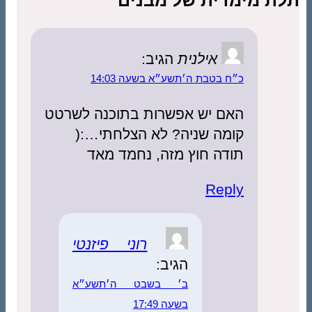
ית של מבנים”
אילנית
הגיב:
בטבת ה׳תשע״א בשעה 14:03
ם יש אפשרות בתוכנה לשרטט
מה שניה? לא הצלחתי…:(
ה חוץ מזה, נחמד מאד
Rep
רוני פיזנטי
הגיב:
ב׳ בשבט ה׳תשע״א
בשעה 17:49