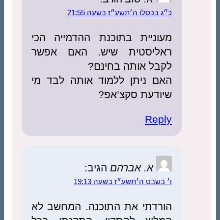
בכסלו ה׳תשע״ז בשעה 21:55
וניית בתוכנת ההדמייה הכי
ליסטית שיש. האם אפשר
בל אותה בחינם?
ם ניתן ללמוד אותה לבד מי
ודעת סקצ’אפ?
Rep
א. אברהם
הגיב:
שבט ה׳תשע״ז בשעה 19:13
רדתי את התוכנה. המחשב לא