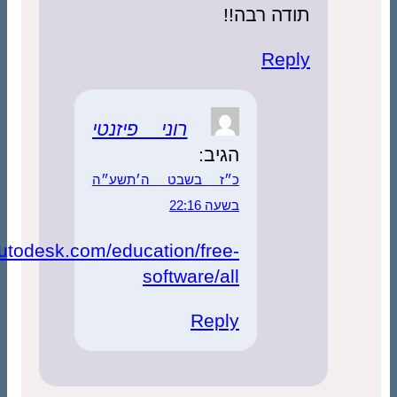
ה רבה!!
Rep
רוני פיזנטי
הגיב:
כ״ז בשבט ה׳תשע״ה
בשעה 22:16
http://www.autodesk.com/education/free-
software/all
Reply