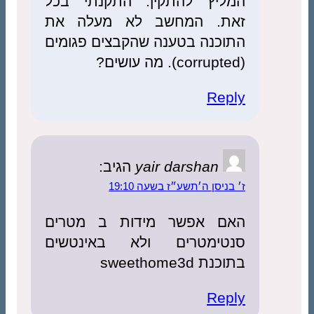
ליץ להתקין. התקנתי בכל
ת. המחשב לא מעלה את
וכנה בטענה שהקבצים פגומים
Rep
yair darshan
הגיב:
ניסן ה׳תשע״ז בשעה 19:10
ם אפשר מידות ב מטרים
טימטרים ולא באינטשים
 sweethome3d
Rep