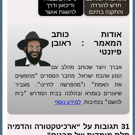
דה
ודיכאון ודרך
ינם
להשגת אושר
ת כותב
 : ראובן
צר שכותב מהלב עם
ת ישראל. מחבר הספרים ״מחפשים
״ ו״מהפרשה לחיינו״. מעביר
בגמרא ובהלכה בבית המדרש ״בית
תיבות.
למידע נוסף
בות על “ארכיטקטורה והדמיה