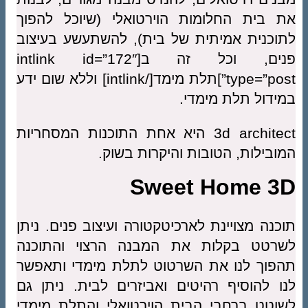
ומות הוירטואלי (שיוכל להפוך
יתית של בית), להשתעשע בעיצוב
פנים, וכל זה ב[intlink id=”172″
type=”post”]תלת מימד[/intlink] וללא שום ידע
מימדי.
3d architect היא אחת התוכנות המסחריות
טובות והיקרות בשוק.
Sweet H
נת לארכיטקטורה ועיצוב פנים. ניתן
ות את המבנה הרצוי והתוכנה
את השרטוט לתלת מימדי ותאפשר
 רהיטים ואביזרים לבית. ניתן גם
י הבית הוירטואלי והתלת מימדי