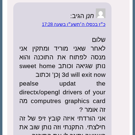
חנן
הגיב:
בכסלו ה׳תשע״ו בשעה 17:28
ום
חר שאני מוריד ומתקין אני
סה לפתוח את התוכנה והוא
נותן שגיאה וכותב sweet home
3d will exit ןכן’ וכתוב
pealse updat t
directx/opengl drivers of y
computres graphics card מה
אומר ?
 הורדתי איזה קובץ זיפ של זה
צתי. התקנתי וזה נותן שוב את