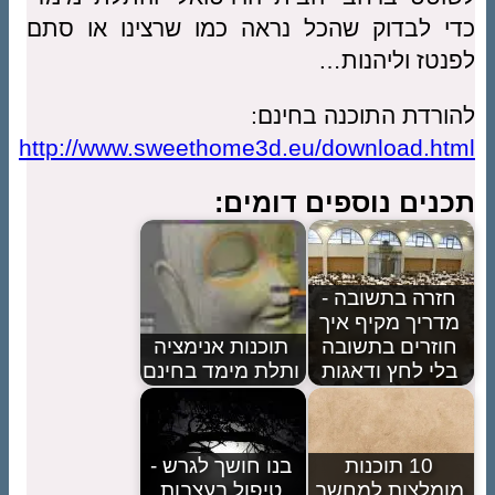
שהכל נראה כמו שרצינו או סתם
נות…
כנה בחינם:
http://www.sweethome3d.eu/dow
פים דומים:
בה -
 איך
שובה
תוכנות אנימציה
אגות
ותלת מימד בחינם
ות
בנו חושך לגרש -
מחשב
טיפול בעצבות