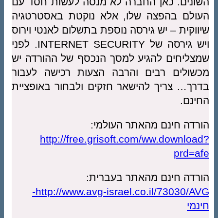
נים. כאן החברה לא מנסה לעשות חסד עם
לם בהפצה שלו, אלא נוקטת באסטרטגיה
וקית – יש גירסה נוספת בתשלום לאנטי וירוס
ויש גירסה של INTERNET SECURITY. לפני
ליחים להגיע למסך הנכסף של ההורדה יש
ולים רבים והרבה הצעות רכישה לעבור
ך… צריך להישאר חזקים ולבחור באופציית
נם.
דה חינם מהאתר העולמי:
http://free.grisoft.com/ww.downlo
prd=
דה חינם מהאתר בעברית:
http://www.avg-israel.co.il/73030/AVG-
מי