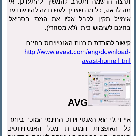
ה הרשמה ותסרב להמשיך להתעדכן. אין
לדאוג, כל מה שצריך לעשות זה להירשם עם
ייל תקין ולקבל אליו את המס’ הסריאלי
נם לשימוש ביתי (לא מסחרי).
ור להורדת תוכנות האנטיוירוס בחינם:
http://www.avast.com/eng/downlo
avast-home.h
AVG
 וי ג’י הוא האנטי וירוס החינמי המוכר ביותר,
האופציות המוכרות מכל האנטיוירוסים