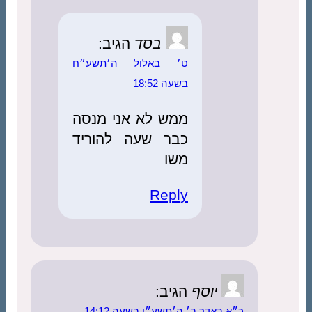
בסד
הגיב:
ט׳ באלול ה׳תשע״ח
בשעה 18:52
ממש לא אני מנסה
כבר שעה להוריד
משו
Reply
יוסף
הגיב:
כ״א באדר ב׳ ה׳תשע״ו בשעה 14:12