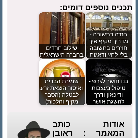
נים נוספים דומים:
זרה בתשובה -
דריך מקיף איך
וזרים בתשובה
שילוב חרדים
לי לחץ ודאגות
בחברה הישראלית
ו חושך לגרש -
שמירת הברית
יפול בעצבות
ואיסור הוצאת זרע
ודיכאון ודרך
לבטלה (הסבר
להשגת אושר
מקיף והלכות)
אודות כותב
המאמר : ראובן