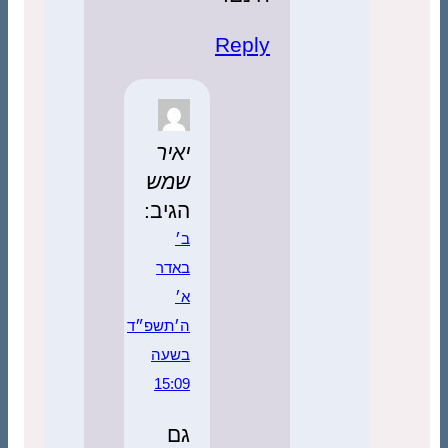
Reply
יאיר
שמש
הגיב:
ב׳
באדר
א׳
ה׳תשפ״ד
בשעה
15:09
גם