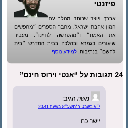
פיזנטי
אברך ויוצר שכותב מהלב עם
המון אהבת ישראל. מחבר הספרים ״מחפשים
את האמת״ ו״מהפרשה לחיינו״. מעביר
שיעורים בגמרא ובהלכה בבית המדרש ״בית
להשם״ בנתיבות.
למידע נוסף
חינם”
משה
הגיב:
י״א בשבט ה׳תשע״א בשעה 20:41
יישר כח