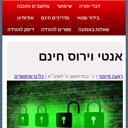
דברי תורה
שימושי
מחשבים ותוכנה
בידור ופנאי
מדריכים חינם
אודותינו
שאלות באמונה
ספרים להורדה
דיסק להורדה
טי וירוס חינם
ן פיזנטי
| כ׳ במרחשוון ה׳תשע״א |
כלים שימושיים