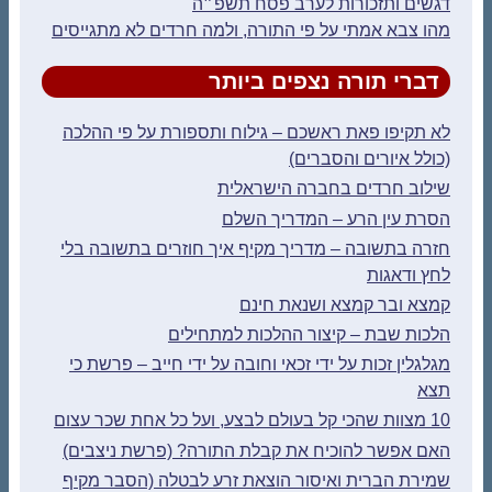
גשים ותזכורות לערב פסח תשפ״ה
הו צבא אמתי על פי התורה, ולמה חרדים לא מתגייסים
דברי תורה נצפים ביותר
א תקיפו פאת ראשכם – גילוח ותספורת על פי ההלכה
כולל איורים והסברים)
ילוב חרדים בחברה הישראלית
סרת עין הרע – המדריך השלם
זרה בתשובה – מדריך מקיף איך חוזרים בתשובה בלי
חץ ודאגות
מצא ובר קמצא ושנאת חינם
לכות שבת – קיצור ההלכות למתחילים
גלגלין זכות על ידי זכאי וחובה על ידי חייב – פרשת כי
צא
 שהכי קל בעולם לבצע, ועל כל אחת שכר עצום
אם אפשר להוכיח את קבלת התורה? (פרשת ניצבים)
מירת הברית ואיסור הוצאת זרע לבטלה (הסבר מקיף