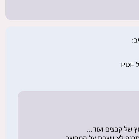
ב:
P
וץ של קבצים ועוד…
התכנה לא יושבת על המחשב.