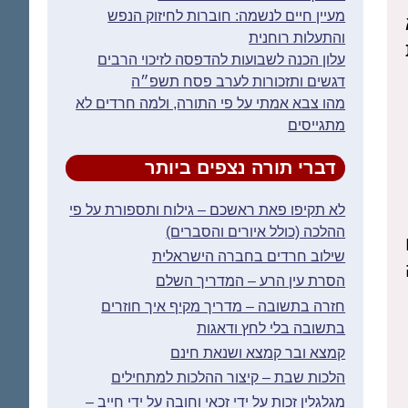
מעיין חיים לנשמה: חוברות לחיזוק הנפש
והתעלות רוחנית
עלון הכנה לשבועות להדפסה לזיכוי הרבים
דגשים ותזכורות לערב פסח תשפ״ה
מהו צבא אמתי על פי התורה, ולמה חרדים לא
מתגייסים
דברי תורה נצפים ביותר
לא תקיפו פאת ראשכם – גילוח ותספורת על פי
ההלכה (כולל איורים והסברים)
שילוב חרדים בחברה הישראלית
הסרת עין הרע – המדריך השלם
חזרה בתשובה – מדריך מקיף איך חוזרים
בתשובה בלי לחץ ודאגות
קמצא ובר קמצא ושנאת חינם
הלכות שבת – קיצור ההלכות למתחילים
מגלגלין זכות על ידי זכאי וחובה על ידי חייב –