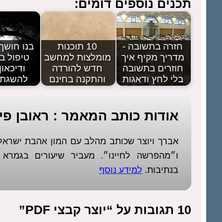
תכנים נוספים דומים:
חזרה בתשובה -
10 תוכנות
בנו חושך 
מדריך מקיף איך
מומלצות למחשב
טיפול ב
חוזרים בתשובה
חדש להורדה
ודיכאון
בלי לחץ ודאגות
והתקנה בחינם
להשגת 
אודות כותב המאמר : ראובן פיז
אברך ויוצר שכותב מהלב עם המון אהבת ישר
ו״מהפרשה לחיינו״. מעביר שיעורים בגמר
בנתיבות.
למידע נוסף
10 תגובות על “יוצר קבצי PDF”