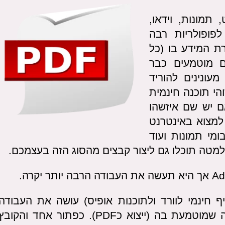
 תמונות, וידאו,
לפופולריות רבה
ת המידע בו (כל
ם מוטמעים כבר
רגע שיש קובץ PDF שאנו מעונינים להוריד
הי תוכנה חינמית
זה הכל. גם אם יש שם איזשהו
 למצוא באינטרנט
ומי תמונות ועוד
למטה תוכלו גם ליצור קבצים מהסוג הזה בעצמכם.
 שתוכנת OpenOffice.org (תחליף חינמי לוורד ולתוכנות אופיס) עושה את העבודה
הזאת בצורה הטובה ביותר כנראה עם תכונה שמוטמעת בה (ייצוא כPDF). כפתור אחד והקוב