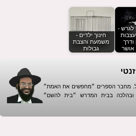
לגרש -
עצבות
חינוך ילדים -
 ודרך
משמעת והצבת
אושר
גבולות
נטי
אל. מחבר הספרים ״מחפשים את האמת״
א ובהלכה בבית המדרש ״בית להשם״