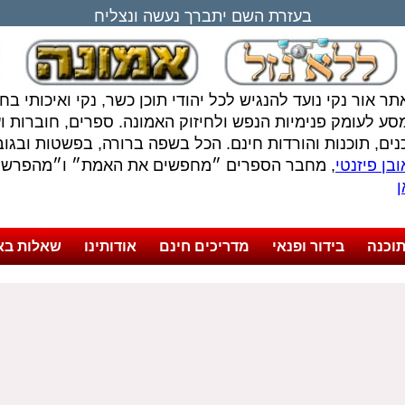
בעזרת השם יתברך נעשה ונצליח
תר אור נקי נועד להנגיש לכל יהודי תוכן כשר, נקי ואיכותי ב
סע לעומק פנימיות הנפש ולחיזוק האמונה. ספרים, חוברות ועל
נים, תוכנות והורדות חינם. הכל בשפה ברורה, בפשטות ובגובה
בן פיזנטי
, מחבר הספרים ״מחפשים את האמת״ ו״מהפרשה 
ן
וכנה
בידור ופנאי
מדריכים חינם
אודותינו
שאלות בא