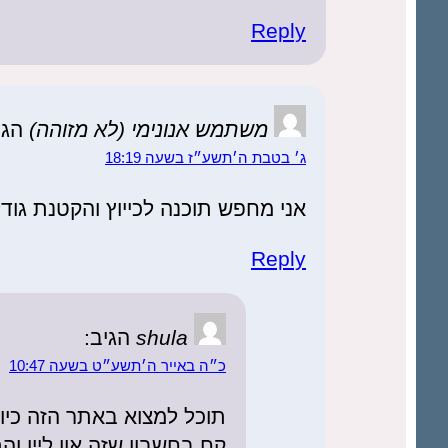
Reply
משתמש אנונימי (לא מזוהה)
הגי
ג׳ בטבת ה׳תשע״ז בשעה 18:19
אני מחפש תוכנה לכייוץ והקטנת גודל DF
Reply
shula
הגיב:
כ״ה באייר ה׳תשע״ט בשעה 10:47
תוכל למצוא באתר הזה כיו
קח בחשבון שזה און ליין ו