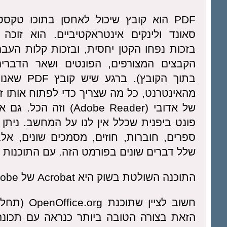
PDF הוא קובץ שיכול לאחסן בתוכו טקסט,
סאונד ולינקים אינטראקטיביים. הוא זוכה 
בזכות נפחו הקטן יחסית, ובזכות קלות העבר
הקבצים המצורפים, הפונטים ושאר הדברי
בתוך הקובץ). ב
מהאינטרנט, כל מה שצריך כדי לפתוח אותו זו
של אדובי (Adobe Reader) ו
פונט ביפנית שכלל אין לנו על המחשב. ניתן
ספרים, חוברות, חוזים, מסמכים שונים, אלב
שלל דברים שונים בפורמט הזה. עם התוכנות 
התוכנה השולטת בשוק היא Acrobat של Adobe אך היא תעשה את העבודה הרבה יותר יקרה.
חשוב לציין