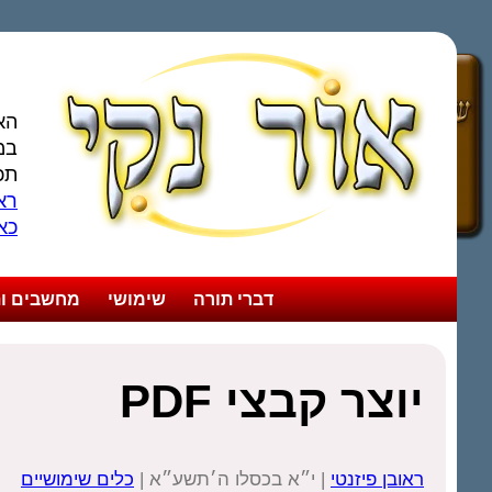
הא
במ
תכ
ראו
כא
דברי תורה
שימושי
מחשבים ות
יוצר קבצי PDF
ראובן פיזנטי
| י״א בכסלו ה׳תשע״א |
כלים שימושיים