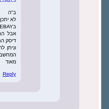
ב”ה
לא יתכן 
בEBAY-
אבל התו
דיסק ה
וניתן ל
המחשב 
מאוד
Reply