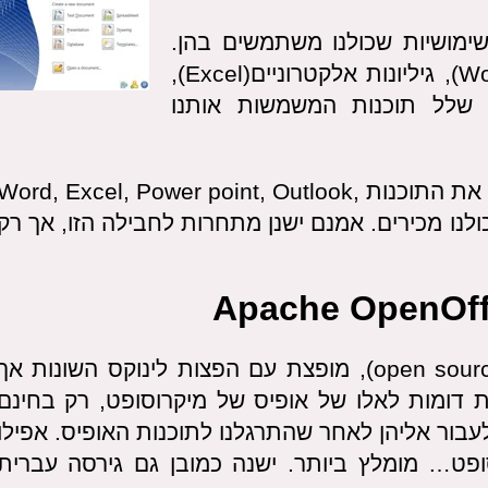
שרדיות שימושיות שכולנו משתמשים בהן.
תוכנת כתיבת מסמכים ועיבוד תמלילים (Word), גיליונות אלקטרוניים(Excel),
 מצגות (Power Point) ועוד שלל תוכנות המשמשות אותנו
מיקרוסופט אופיס (Microsoft Office המכילה את התוכנות Word, Excel, Power point, Outlook,
כולנו מכירים. אמנם ישנן מתחרות לחבילה הזו, אך רק
חבילת תוכנות חינמיות של הקוד הפתוח (open source), מופצת עם הפצות לינוקס השונות אך
ת דומות לאלו של אופיס של מיקרוסופט, רק בחינם
בור אליהן לאחר שהתרגלנו לתוכנות האופיס. אפילו
ופט… מומלץ ביותר. ישנה כמובן גם גירסה עברית