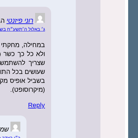
רוני פיזנטי
הג
ג׳ באלול ה׳תשע״ח בשעה 26
במחילה, מחקתי א
ולא כל כך כשר (
שצריך להשתמש ב
שעושים בכל התוכ
בשביל אופיס מקו
(מיקרוסופט).
Reply
שמע
כ״ו באדר ב׳