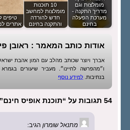
מומלצות וגם
10 תוכנות
מדריך התקנה -
מומלצות למחשב
מערכת הפעלה
חדש להורדה
טיפים ל
בחינם
והתקנה בחינם
אתרים למ
אודות כותב המאמר : ראובן פיז
אברך ויוצר שכותב מהלב עם המון אהבת ישר
ו״מהפרשה לחיינו״. מעביר שיעורים בגמר
בנתיבות.
למידע נוסף
54 תגובות על “תוכנת אופיס חינם”
מתנאל שומרון
הגיב: