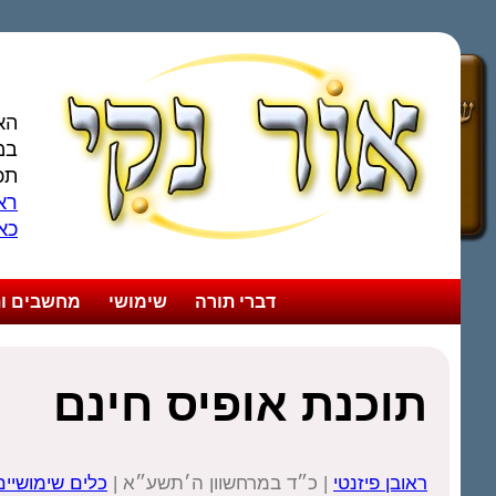
הא
במ
תכ
ראו
כא
דברי תורה
שימושי
מחשבים ות
תוכנת אופיס חינם
ראובן פיזנטי
| כ״ד במרחשוון ה׳תשע״א |
כלים שימושיים