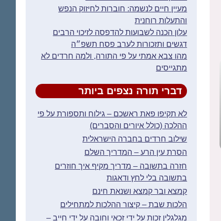
מעיין חיים לנשמה: חוברות לחיזוק הנפש
והתעלות רוחנית
עלון הכנה לשבועות להדפסה לזיכוי הרבים
דגשים ותזכורות לערב פסח תשפ״ה
מהו צבא אמתי על פי התורה, ולמה חרדים לא
מתגייסים
דברי תורה נצפים ביותר
לא תקיפו פאת ראשכם – גילוח ותספורת על פי
ההלכה (כולל איורים והסברים)
שילוב חרדים בחברה הישראלית
הסרת עין הרע – המדריך השלם
חזרה בתשובה – מדריך מקיף איך חוזרים
בתשובה בלי לחץ ודאגות
קמצא ובר קמצא ושנאת חינם
הלכות שבת – קיצור ההלכות למתחילים
מגלגלין זכות על ידי זכאי וחובה על ידי חייב –