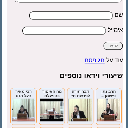
שם
אימייל
עוד על
חג פסח
שיעורי וידאו נוספים
הרב נתן
דבר תורה
מה האיסור
רבי מאיר
פישמן –
לפרשת חיי
בהפעלת
בעל הנס
הלכות נידה
שרה
מכשירי
חשמל
בשבת?