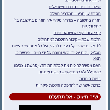
(כולל איורים והסברים)
שילוב חרדים בחברה הישראלית
הסרת עין הרע – המדריך השלם
חזרה בתשובה – מדריך מקיף איך חוזרים בתשובה בלי
לחץ ודאגות
קמצא ובר קמצא ושנאת חינם
הלכות שבת – קיצור ההלכות למתחילים
10 מצוות שהכי קל בעולם לבצע, ועל כל אחת שכר עצום
מגלגלין זכות על ידי זכאי וחובה על ידי חייב – פרשת כי
תצא
האם אפשר להוכיח את קבלת התורה? (פרשת ניצבים)
להתפלל ולא להתייאש – פרשת ואתחנן
זוגיות ביהדות
ברכת אשר יצר להדפסה והלכות עיקריות
שיר חיזוק - אל תתעלם