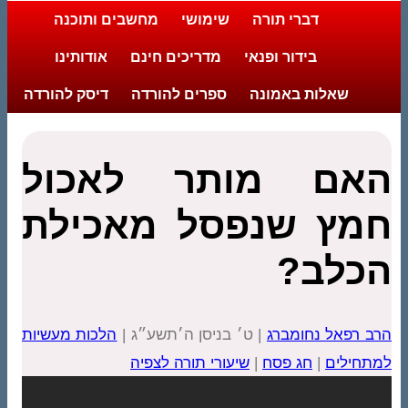
דברי תורה
שימושי
מחשבים ותוכנה
בידור ופנאי
מדריכים חינם
אודותינו
שאלות באמונה
ספרים להורדה
דיסק להורדה
האם מותר לאכול
חמץ שנפסל מאכילת
הכלב?
הרב רפאל נחומברג
| ט׳ בניסן ה׳תשע״ג |
הלכות מעשיות
למתחילים
|
חג פסח
|
שיעורי תורה לצפיה