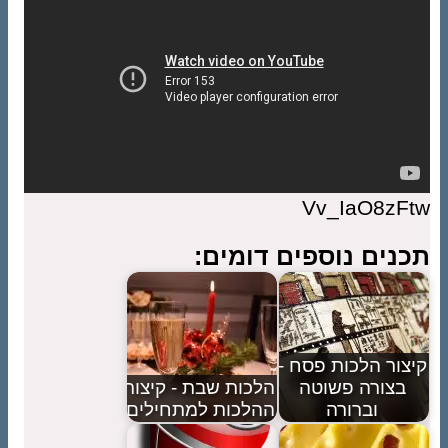
Vv_IaO8zFtw
תכנים נוספים דומים:
קיצור הלכות פסח -
בצורה פשוטה
הלכות שבת - קיצור
וברורה
ההלכות למתחילים