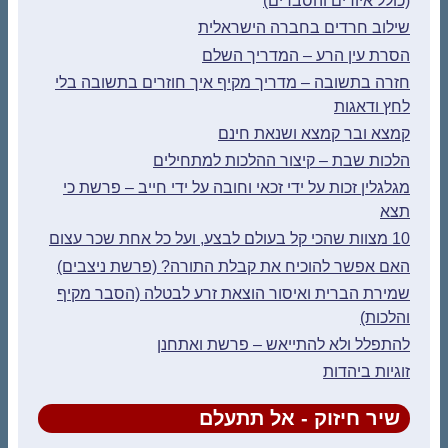
(כולל איורים והסברים)
שילוב חרדים בחברה הישראלית
הסרת עין הרע – המדריך השלם
חזרה בתשובה – מדריך מקיף איך חוזרים בתשובה בלי
לחץ ודאגות
קמצא ובר קמצא ושנאת חינם
הלכות שבת – קיצור ההלכות למתחילים
מגלגלין זכות על ידי זכאי וחובה על ידי חייב – פרשת כי
תצא
10 מצוות שהכי קל בעולם לבצע, ועל כל אחת שכר עצום
האם אפשר להוכיח את קבלת התורה? (פרשת ניצבים)
שמירת הברית ואיסור הוצאת זרע לבטלה (הסבר מקיף
והלכות)
להתפלל ולא להתייאש – פרשת ואתחנן
זוגיות ביהדות
שיר חיזוק - אל תתעלם