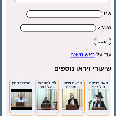
שם
אימייל
עוד על
ראש השנה
שיעורי וידאו נוספים
האם בדיקת
פרשת וישב
לא להתרגל
מכירת חמץ
פוליגרף
– מכירת
– על רצח
מועילה לדין
יוסף על ידי
הרב אלעזר
תורה?
האחים
אבוחצירא