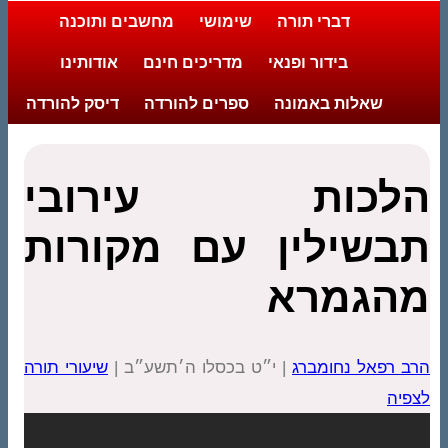
דברי תורה
שימושי
מחשבים ותוכנה
בידור ופנאי
מדריכים חינם
אודותינו
שאלות באמונה
ספרים להורדה
דיסק להורדה
הלכות עירובי
תבשילין עם מקורות
מהגמרא
הרב רפאל נחומברג
| י״ט בכסלו ה׳תשע״ב |
שיעורי תורה
לצפיה