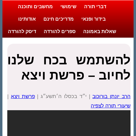
דברי תורה
שימושי
מחשבים ותוכנה
בידור ופנאי
מדריכים חינם
אודותינו
שאלות באמונה
ספרים להורדה
דיסק להורדה
להשתמש בכח שלנו
לחיוב – פרשת ויצא
הרב יונתן בורוכוב
| י״ד בכסלו ה׳תשע״ג |
פרשת ויצא
|
שיעורי תורה לצפיה