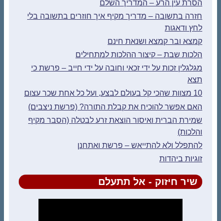
הסרת עין הרע – המדריך השלם
חזרה בתשובה – מדריך מקיף איך חוזרים בתשובה בלי
לחץ ודאגות
קמצא ובר קמצא ושנאת חינם
הלכות שבת – קיצור ההלכות למתחילים
מגלגלין זכות על ידי זכאי וחובה על ידי חייב – פרשת כי
תצא
10 מצוות שהכי קל בעולם לבצע, ועל כל אחת שכר עצום
האם אפשר להוכיח את קבלת התורה? (פרשת ניצבים)
שמירת הברית ואיסור הוצאת זרע לבטלה (הסבר מקיף
והלכות)
להתפלל ולא להתייאש – פרשת ואתחנן
זוגיות ביהדות
שיר חיזוק - אל תתעלם