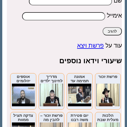
שם
אימייל
עוד על
פרשת ויצא
שיעורי וידאו נוספים
פרשת זכור
אמונה
מדריך
אוספים
תמימה עד
לחינוך ילדים
יהלומים
יום המיתה
מתוך פרשת
תולדות
הלכות
יום פטירת
פרשת זכור –
צדקה תציל
מעלית שבת
משה רבנו
להבין מה
ממוות
אנחנו