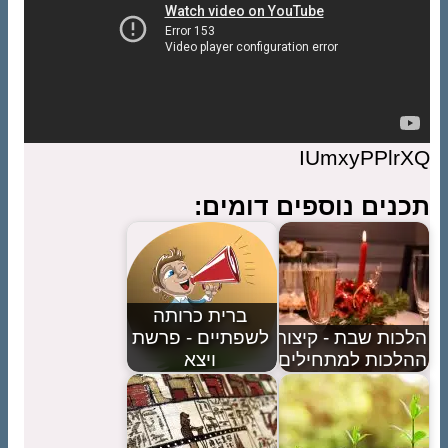
IUmxyPPlrXQ
תכנים נוספים דומים:
ברית כרותה
הלכות שבת - קיצור
לשפתיים - פרשת
ההלכות למתחילים
ויצא