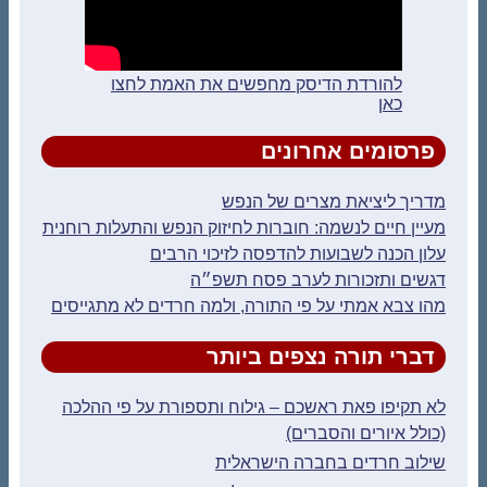
להורדת הדיסק מחפשים את האמת לחצו
כאן
פרסומים אחרונים
מדריך ליציאת מצרים של הנפש
מעיין חיים לנשמה: חוברות לחיזוק הנפש והתעלות רוחנית
עלון הכנה לשבועות להדפסה לזיכוי הרבים
דגשים ותזכורות לערב פסח תשפ״ה
מהו צבא אמתי על פי התורה, ולמה חרדים לא מתגייסים
דברי תורה נצפים ביותר
לא תקיפו פאת ראשכם – גילוח ותספורת על פי ההלכה
(כולל איורים והסברים)
שילוב חרדים בחברה הישראלית