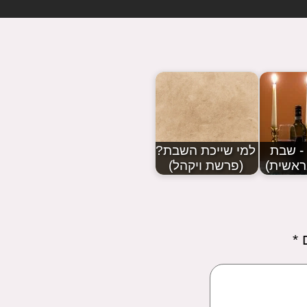
- שבת
למי שייכת השבת?
ראשית)
(פרשת ויקהל)
ם
*