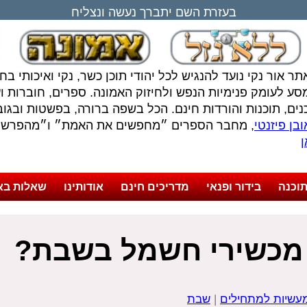
בעזרת השם יתברך נעשה ונצליח
תר אור נקי נועד להנגיש לכל יהודי תוכן כשר, נקי ואיכותי ב
סע לעומק פנימיות הנפש ולחיזוק האמונה. ספרים, חוברות ועל
נים, תוכנות והורדות חינם. הכל בשפה ברורה, בפשטות ובגובה
בן פיזנטי
, מחבר הספרים ״מחפשים את האמת״ ו״מהפרשה 
ן
וכנה
בידור ופנאי
מדריכים חינם
אודותינו
שאלות בא
מכשירי חשמל בשבת?
עשיות למתחילים
|
שבת