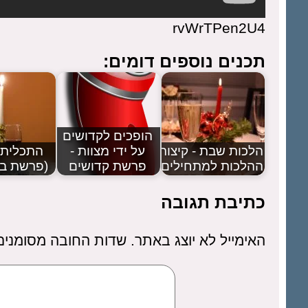
rvWrTPen2U4
תכנים נוספים דומים:
הופכים לקדושים
הלכות שבת - קיצור
על ידי מצוות -
התכלית 
ההלכות למתחילים
פרשת קדושים
(פרשת ב
כתיבת תגובה
האימייל לא יוצג באתר.
שדות החובה מסומני