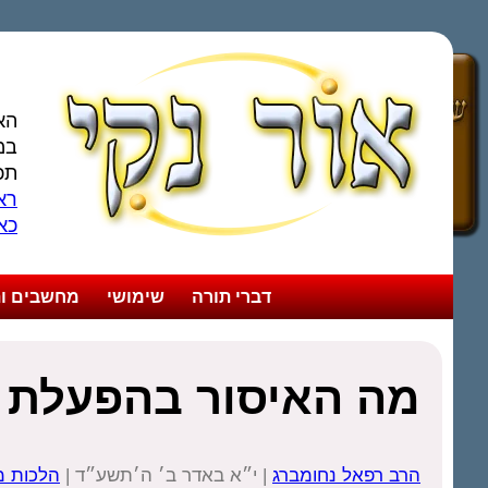
הא
במ
תכ
ראו
כא
דברי תורה
שימושי
מחשבים ות
מה האיסור בהפעלת 
הרב רפאל נחומברג
| י״א באדר ב׳ ה׳תשע״ד |
הלכות מ