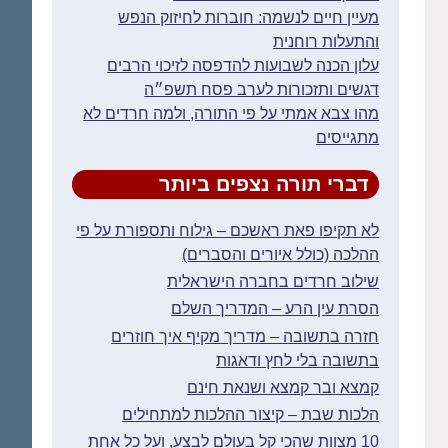
מעיין חיים לנשמה: חוברות לחיזוק הנפש
והתעלות רוחנית
עלון הכנה לשבועות להדפסה לזיכוי הרבים
דגשים ותזכורות לערב פסח תשפ״ה
מהו צבא אמתי על פי התורה, ולמה חרדים לא
מתגייסים
דברי תורה נצפים ביותר
לא תקיפו פאת ראשכם – גילוח ותספורת על פי
ההלכה (כולל איורים והסברים)
שילוב חרדים בחברה הישראלית
הסרת עין הרע – המדריך השלם
חזרה בתשובה – מדריך מקיף איך חוזרים
בתשובה בלי לחץ ודאגות
קמצא ובר קמצא ושנאת חינם
הלכות שבת – קיצור ההלכות למתחילים
10 מצוות שהכי קל בעולם לבצע, ועל כל אחת