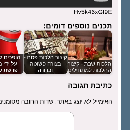
Hv5k46xGI9E
תכנים נוספים דומים:
קיצור הלכות פסח -
הופכים ל
הלכות שבת - קיצור
בצורה פשוטה
על ידי מ
ההלכות למתחילים
וברורה
פרשת ק
כתיבת תגובה
האימייל לא יוצג באתר.
שדות החובה מסומני