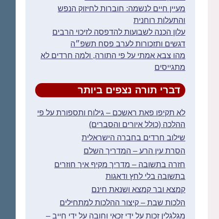
מעיין חיים לנשמה: חוברות לחיזוק הנפש
והתעלות רוחנית
עלון הכנה לשבועות להדפסה לזיכוי הרבים
דגשים ותזכורות לערב פסח תשפ״ה
מהו צבא אמתי על פי התורה, ולמה חרדים לא
מתגייסים
דברי תורה נצפים ביותר
לא תקיפו פאת ראשכם – גילוח ותספורת על פי
ההלכה (כולל איורים והסברים)
שילוב חרדים בחברה הישראלית
הסרת עין הרע – המדריך השלם
חזרה בתשובה – מדריך מקיף איך חוזרים
בתשובה בלי לחץ ודאגות
קמצא ובר קמצא ושנאת חינם
הלכות שבת – קיצור ההלכות למתחילים
מגלגלין זכות על ידי זכאי וחובה על ידי חייב –