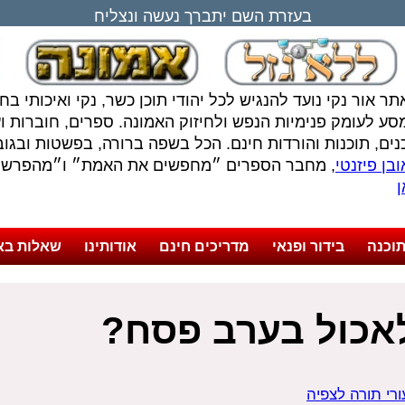
בעזרת השם יתברך נעשה ונצליח
תר אור נקי נועד להנגיש לכל יהודי תוכן כשר, נקי ואיכותי ב
סע לעומק פנימיות הנפש ולחיזוק האמונה. ספרים, חוברות ועל
נים, תוכנות והורדות חינם. הכל בשפה ברורה, בפשטות ובגובה
בן פיזנטי
, מחבר הספרים ״מחפשים את האמת״ ו״מהפרשה 
ן
וכנה
בידור ופנאי
מדריכים חינם
אודותינו
שאלות בא
אכול בערב פסח?
ורי תורה לצפיה