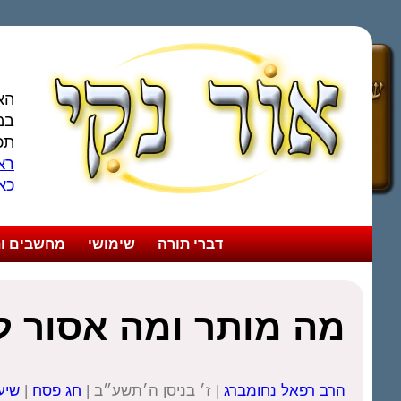
הא
במ
תכ
ראו
כא
דברי תורה
שימושי
מחשבים ות
מה מותר ומה אסור ל
הרב רפאל נחומברג
| ז׳ בניסן ה׳תשע״ב |
חג פסח
|
שיע