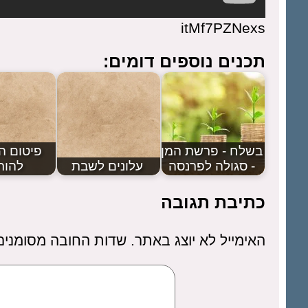
itMf7PZNexs
תכנים נוספים דומים:
בשלח - פרשת המן
פיטום ה
- סגולה לפרנסה
עלונים לשבת
להור
כתיבת תגובה
האימייל לא יוצג באתר.
שדות החובה מסומני