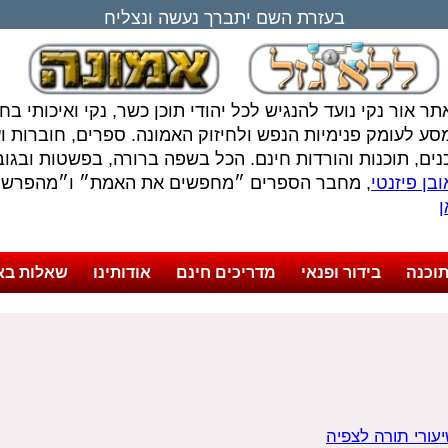
בעזרת השם יתברך נעשה ונצליח
תר אור נקי נועד להנגיש לכל יהודי תוכן כשר, נקי ואיכותי ב
סע לעומק פנימיות הנפש ולחיזוק האמונה. ספרים, חוברות ועל
נים, תוכנות והורדות חינם. הכל בשפה ברורה, בפשטות ובגובה
בן פיזנטי
, מחבר הספרים ״מחפשים את האמת״ ו״מהפרשה 
ן
וכנה
בידור ופנאי
מדריכים חינם
אודותינו
שאלות בא
עורי תורה לצפיה