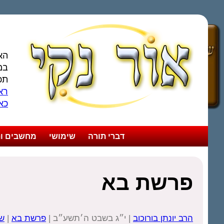
הא
במ
תכ
ראו
כא
דברי תורה
שימושי
מחשבים ות
פרשת בא
הרב יונתן בורוכוב
| י״ג בשבט ה׳תשע״ב |
פרשת בא
|
שי