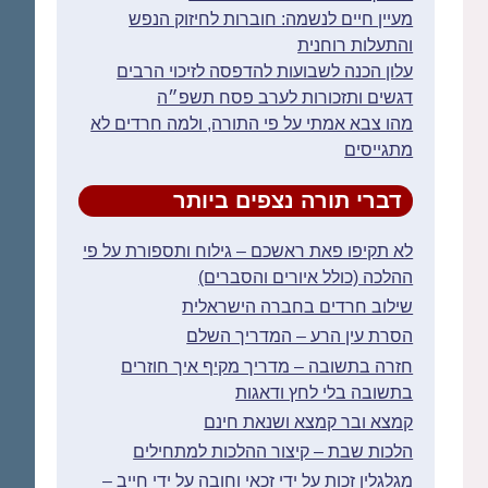
מעיין חיים לנשמה: חוברות לחיזוק הנפש
והתעלות רוחנית
עלון הכנה לשבועות להדפסה לזיכוי הרבים
דגשים ותזכורות לערב פסח תשפ״ה
מהו צבא אמתי על פי התורה, ולמה חרדים לא
מתגייסים
דברי תורה נצפים ביותר
לא תקיפו פאת ראשכם – גילוח ותספורת על פי
ההלכה (כולל איורים והסברים)
שילוב חרדים בחברה הישראלית
הסרת עין הרע – המדריך השלם
חזרה בתשובה – מדריך מקיף איך חוזרים
בתשובה בלי לחץ ודאגות
קמצא ובר קמצא ושנאת חינם
הלכות שבת – קיצור ההלכות למתחילים
מגלגלין זכות על ידי זכאי וחובה על ידי חייב –