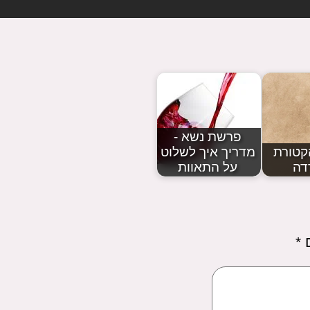
פרשת נשא -
קטורת
מדריך איך לשלוט
דה
על התאוות
ם
*