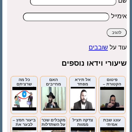
שם
אימייל
עוד על
שובבים
שיעורי וידאו נוספים
פיטום
אל תירא
האם
כל מה
הקטורת –
מפחד
מחייבים
שרציתם
ביאור המלים
אדם על פי
לדעת על עין
המחשבה או
הרע
המעשה?
עונג שבת
צדקה תציל
מקבלים שכר
ביעור חמץ –
אמיתי
ממוות
על השתדלות
לבער את
היצר הרע