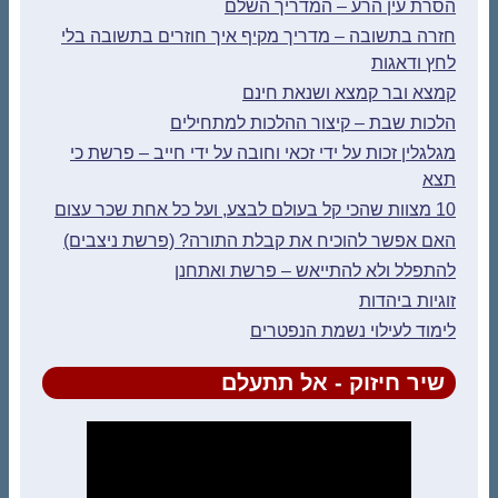
הסרת עין הרע – המדריך השלם
חזרה בתשובה – מדריך מקיף איך חוזרים בתשובה בלי
לחץ ודאגות
קמצא ובר קמצא ושנאת חינם
הלכות שבת – קיצור ההלכות למתחילים
מגלגלין זכות על ידי זכאי וחובה על ידי חייב – פרשת כי
תצא
10 מצוות שהכי קל בעולם לבצע, ועל כל אחת שכר עצום
האם אפשר להוכיח את קבלת התורה? (פרשת ניצבים)
להתפלל ולא להתייאש – פרשת ואתחנן
זוגיות ביהדות
לימוד לעילוי נשמת הנפטרים
שיר חיזוק - אל תתעלם