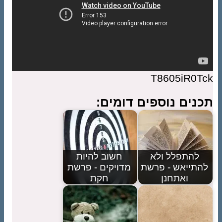
T8605iR0Tck
תכנים נוספים דומים:
להתפלל ולא
חשוב להיות
להתייאש - פרשת
מדויקים - פרשת
ואתחנן
חקת