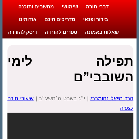
דברי תורה
שימושי
מחשבים ותוכנה
בידור ופנאי
מדריכים חינם
אודותינו
שאלות באמונה
ספרים להורדה
דיסק להורדה
תפילה לימי
השובבי”ם
הרב רפאל נחומברג
| י״ג בשבט ה׳תשע״ב |
שיעורי תורה
לצפיה