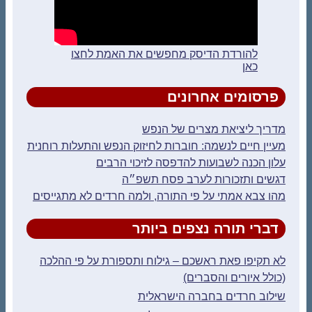
להורדת הדיסק מחפשים את האמת לחצו
כאן
פרסומים אחרונים
מדריך ליציאת מצרים של הנפש
מעיין חיים לנשמה: חוברות לחיזוק הנפש והתעלות רוחנית
עלון הכנה לשבועות להדפסה לזיכוי הרבים
דגשים ותזכורות לערב פסח תשפ״ה
מהו צבא אמתי על פי התורה, ולמה חרדים לא מתגייסים
דברי תורה נצפים ביותר
לא תקיפו פאת ראשכם – גילוח ותספורת על פי ההלכה
(כולל איורים והסברים)
שילוב חרדים בחברה הישראלית