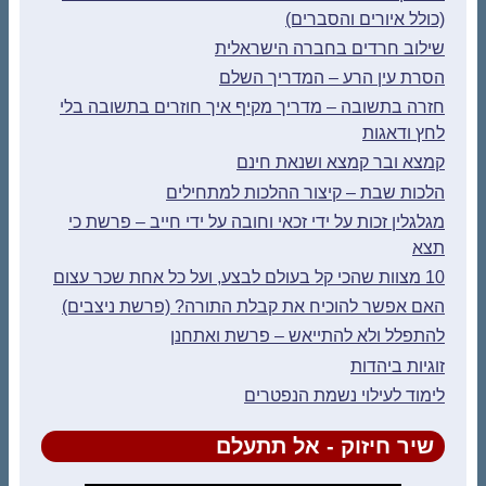
(כולל איורים והסברים)
שילוב חרדים בחברה הישראלית
הסרת עין הרע – המדריך השלם
חזרה בתשובה – מדריך מקיף איך חוזרים בתשובה בלי
לחץ ודאגות
קמצא ובר קמצא ושנאת חינם
הלכות שבת – קיצור ההלכות למתחילים
מגלגלין זכות על ידי זכאי וחובה על ידי חייב – פרשת כי
תצא
10 מצוות שהכי קל בעולם לבצע, ועל כל אחת שכר עצום
האם אפשר להוכיח את קבלת התורה? (פרשת ניצבים)
להתפלל ולא להתייאש – פרשת ואתחנן
זוגיות ביהדות
לימוד לעילוי נשמת הנפטרים
שיר חיזוק - אל תתעלם