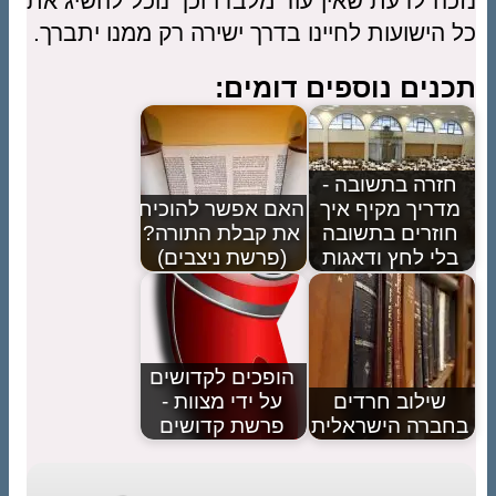
נזכה לדעת שאין עוד מלבדו וכך נוכל להשיג את
כל הישועות לחיינו בדרך ישירה רק ממנו יתברך.
תכנים נוספים דומים:
חזרה בתשובה -
מדריך מקיף איך
האם אפשר להוכיח
חוזרים בתשובה
את קבלת התורה?
בלי לחץ ודאגות
(פרשת ניצבים)
הופכים לקדושים
שילוב חרדים
על ידי מצוות -
בחברה הישראלית
פרשת קדושים