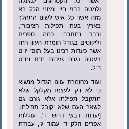
“אשר כל הקטרוגים למעלה
ולמטה בבני חיי ומזוני הכל בא
מזה אשר כל איש לשונו התהלך
בארץ בעת תפילות הציבור”,
וכבר נתחברו כמה ספרים
וליקוטים בגודל חומרת העוון הזה
אשר כעדות רבינו בעל תוס’ יו”ט
בעטיה נגרם גזירות ת”ח ות”ט
ר”ל.
ועוד מחומרת עוונו הגדול מנשוא
כי לא רק לעצמו מקלקל שלא
תתקבל תפילתו אלא גורם גם
לשאר העם שלא יקובל תפילתן.
[יערות דבש דרוש ד’, עוללות
אפרים חלק ד’ עמוד ג’, עבודת