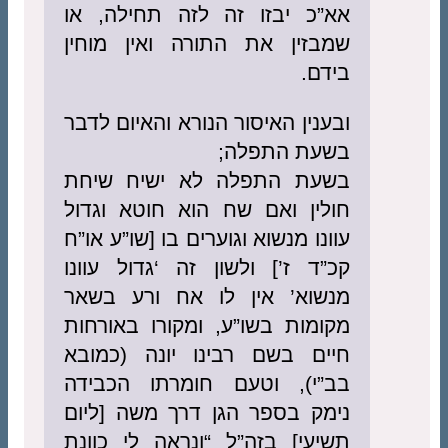
אא”כ יבזו זה לזה תחילה, או
שמבזין את התורה ואין מוחין
בידם.
ובענין האיסור הנורא והאיום לדבר
בשעת התפלה;
בשעת התפלה לא ישיח שיחת
חולין ואם שח הוא חוטא וגדול
עוונו מנשוא וגוערים בו [שו”ע או”ח
קכ”ד ז’] ולשון זה ‘גדול עוונו
מנשוא’ אין לו אח ורע בשאר
מקומות בשו”ע, ומקורו באורחות
חיים בשם רבינו יונה (כמובא
בב”י), וטעם חומרתו הכבידה
נימק בספר הגן דרך משה [ליום
תשיעי] בזה”ל “ונראה לי כוונת