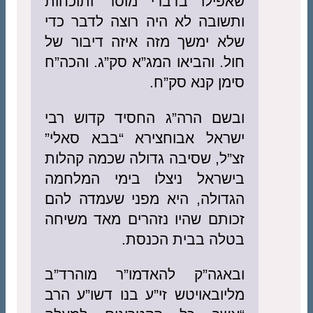
שאפילו בדברי מוסר ותוכחות
ותשובה לא היה רוצה לדבר כדי
שלא ימשך מזה איזה דיבור של
חול. והביאו המג”א סק”ג. והכה”ח
סימן קנא סק”ח.
ובשם הרה”ג החסיד קדוש רבי
ישראל אבוחצירא “בבא סאלי”
זצ”ל, שסיבה גדולה שכמה קהלות
בישראל ניצלו בימי המלחמה
הגדולה, היא מפני שעמדה להם
זכותם שהיו נזהרים מאד משיחה
בטלה בבית הכנסת.
ובאגה”ק להאדמו”ר מוהרד”ב
מליובאויטש זי”ע בנו דשו”ע הרב