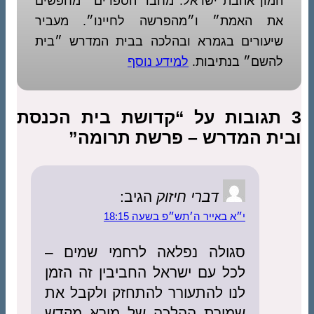
המון אהבת ישראל. מחבר הספרים ״מחפשים
את האמת״ ו״מהפרשה לחיינו״. מעביר
שיעורים בגמרא ובהלכה בבית המדרש ״בית
להשם״ בנתיבות.
למידע נוסף
3 תגובות על “קדושת בית הכנסת
ובית המדרש – פרשת תרומה”
דברי חיזוק
הגיב:
י״א באייר ה׳תש״פ בשעה 18:15
סגולה נפלאה לרחמי שמים –
לכל עם ישראל החביבין זה הזמן
לנו להתעורר להתחזק ולקבל את
שמירת ההלכה של מורא מקדש