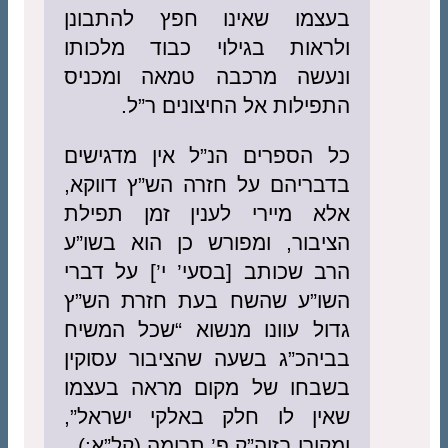
בעצמו שאינו חפץ להתבונן
ולראות בגילוי כבוד מלכותו
ונעשה מרכבה טמאה ומכניס
התפילות אל החיצונים ר”ל.
כל הספרים הנ”ל אין מדגישים
בדבריהם על חזרה הש”ץ דווקא,
אלא מיירי לענין זמן תפילת
הציבור, ומפורש כן הוא בשו”ע
הרב שכותב [בסעי’ י’] על דברי
השו”ע שהשח בעת חזרת הש”ץ
גדול עוונו מנשוא “שכל המשיח
בביהכ”ג בשעה שהציבור עסוקין
בשבחו של מקום מראה בעצמו
שאין לו חלק באלקי ישראל”,
ומקורו בזוה”ק פ’ תרומה (קל”א:).