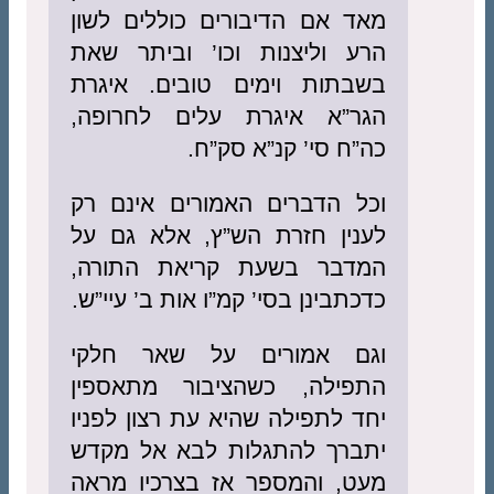
מאד אם הדיבורים כוללים לשון
הרע וליצנות וכו’ וביתר שאת
בשבתות וימים טובים. איגרת
הגר”א איגרת עלים לחרופה,
כה”ח סי’ קנ”א סק”ח.
וכל הדברים האמורים אינם רק
לענין חזרת הש”ץ, אלא גם על
המדבר בשעת קריאת התורה,
כדכתבינן בסי’ קמ”ו אות ב’ עיי”ש.
וגם אמורים על שאר חלקי
התפילה, כשהציבור מתאספין
יחד לתפילה שהיא עת רצון לפניו
יתברך להתגלות לבא אל מקדש
מעט, והמספר אז בצרכיו מראה