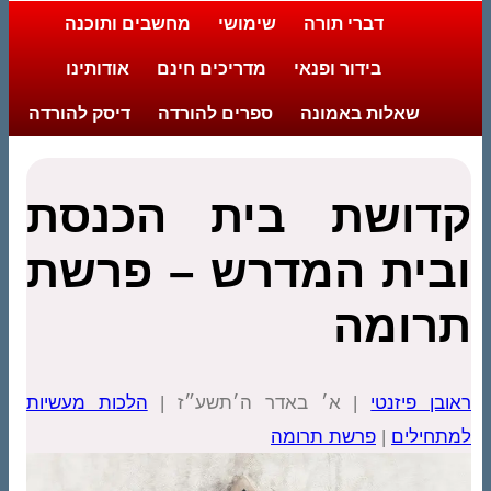
דברי תורה
שימושי
מחשבים ותוכנה
בידור ופנאי
מדריכים חינם
אודותינו
שאלות באמונה
ספרים להורדה
דיסק להורדה
קדושת בית הכנסת
ובית המדרש – פרשת
תרומה
ראובן פיזנטי
| א׳ באדר ה׳תשע״ז |
הלכות מעשיות
למתחילים
|
פרשת תרומה