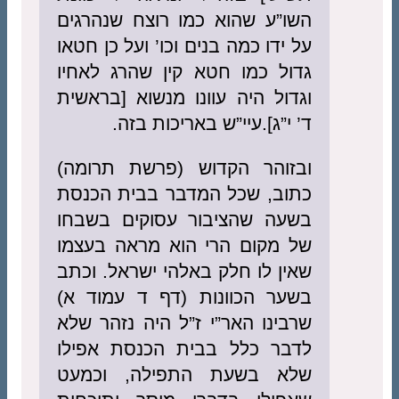
השו”ע שהוא כמו רוצח שנהרגים
על ידו כמה בנים וכו’ ועל כן חטאו
גדול כמו חטא קין שהרג לאחיו
וגדול היה עוונו מנשוא [בראשית
ד’ י”ג].עיי”ש באריכות בזה.
ובזוהר הקדוש (פרשת תרומה)
כתוב, שכל המדבר בבית הכנסת
בשעה שהציבור עסוקים בשבחו
של מקום הרי הוא מראה בעצמו
שאין לו חלק באלהי ישראל. וכתב
בשער הכוונות (דף ד עמוד א)
שרבינו האר”י ז”ל היה נזהר שלא
לדבר כלל בבית הכנסת אפילו
שלא בשעת התפילה, וכמעט