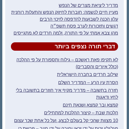
מדריך ליציאת מצרים של הנפש
מעיין חיים לנשמה: חוברות לחיזוק הנפש והתעלות רוחנית
עלון הכנה לשבועות להדפסה לזיכוי הרבים
דגשים ותזכורות לערב פסח תשפ״ה
מהו צבא אמתי על פי התורה, ולמה חרדים לא מתגייסים
דברי תורה נצפים ביותר
לא תקיפו פאת ראשכם – גילוח ותספורת על פי ההלכה
(כולל איורים והסברים)
שילוב חרדים בחברה הישראלית
הסרת עין הרע – המדריך השלם
חזרה בתשובה – מדריך מקיף איך חוזרים בתשובה בלי
לחץ ודאגות
קמצא ובר קמצא ושנאת חינם
הלכות שבת – קיצור ההלכות למתחילים
10 מצוות שהכי קל בעולם לבצע, ועל כל אחת שכר עצום
מגלגלין זכות על ידי זכאי וחובה על ידי חייב – פרשת כי