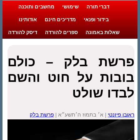
דברי תורה
שימושי
מחשבים ותוכנה
בידור ופנאי
מדריכים חינם
אודותינו
שאלות באמונה
ספרים להורדה
דיסק להורדה
פרשת בלק – כולם
בובות על חוט והשם
לבדו שולט
ראובן פיזנטי
| א׳ בתמוז ה׳תשע״א |
פרשת בלק