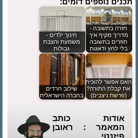
תכנים נוספים דומים:
חזרה בתשובה -
מדריך מקיף איך
חינוך ילדים -
חוזרים בתשובה
משמעת והצבת
בלי לחץ ודאגות
גבולות
האם אפשר להוכיח
את קבלת התורה?
שילוב חרדים
(פרשת ניצבים)
בחברה הישראלית
אודות כותב
המאמר : ראובן
פיזנטי