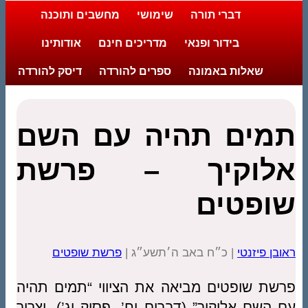
דברי תורה
שימושי
מחשבים ותוכנה
בידור ופנאי
מדריכים חינם
אודותינו
שאלות באמונה
ספרים להורדה
דיסק להורדה
תמים תהיה עם השם
אלוקיך – פרשת
שופטים
ראובן פיזנטי
| כ״ח באב ה׳תשע״ג |
פרשת שופטים
פרשת שופטים מביאה את הציווי “תמים תהיה
עם השם אלוקיך” (דברים יח’, פסוק יג’). וצריך