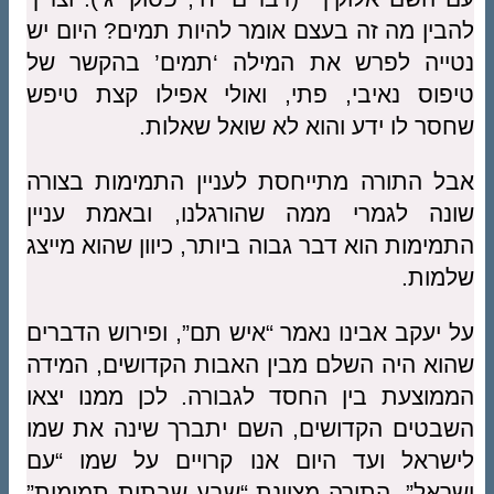
להבין מה זה בעצם אומר להיות תמים? היום יש
נטייה לפרש את המילה ‘תמים’ בהקשר של
טיפוס נאיבי, פתי, ואולי אפילו קצת טיפש
שחסר לו ידע והוא לא שואל שאלות.
אבל התורה מתייחסת לעניין התמימות בצורה
שונה לגמרי ממה שהורגלנו, ובאמת עניין
התמימות הוא דבר גבוה ביותר, כיוון שהוא מייצג
שלמות.
על יעקב אבינו נאמר “איש תם”, ופירוש הדברים
שהוא היה השלם מבין האבות הקדושים, המידה
הממוצעת בין החסד לגבורה. לכן ממנו יצאו
השבטים הקדושים, השם יתברך שינה את שמו
לישראל ועד היום אנו קרויים על שמו “עם
ישראל”. התורה מציינת “שבע שבתות תמימות”