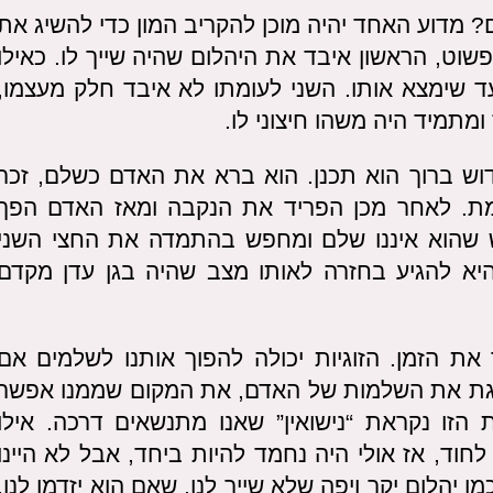
 מדוע האחד יהיה מוכן להקריב המון כדי להשיג את
וט, הראשון איבד את היהלום שהיה שייך לו. כאילו
עד שימצא אותו. השני לעומתו לא איבד חלק מעצמו,
ומתמיד היה משהו חיצוני לו.
ש ברוך הוא תכנן. הוא ברא את האדם כשלם, זכר
למת. לאחר מכן הפריד את הנקבה ומאז האדם הפך
ש שהוא איננו שלם ומחפש בהתמדה את החצי השני
היא להגיע בחזרה לאותו מצב שהיה בגן עדן מקדם
את הזמן. הזוגיות יכולה להפוך אותנו לשלמים אם
ייצגת את השלמות של האדם, את המקום שממנו אפשר
זו נקראת “נישואין” שאנו מתנשאים דרכה. אילו
חוד, אז אולי היה נחמד להיות ביחד, אבל לא היינו
ו יהלום יקר ויפה שלא שייך לנו, שאם הוא יזדמן לנו,