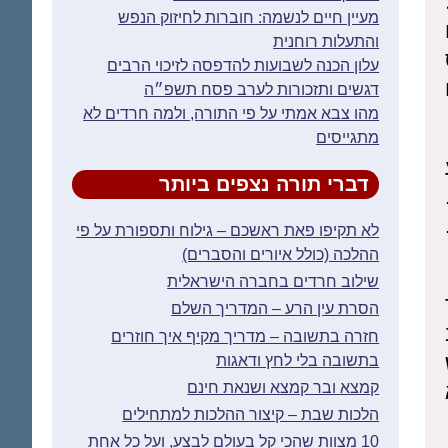
מעיין חיים לנשמה: חוברות לחיזוק הנפש
והתעלות רוחנית
עלון הכנה לשבועות להדפסה לזיכוי הרבים
דגשים ותזכורות לערב פסח תשפ״ה
מהו צבא אמתי על פי התורה, ולמה חרדים לא
מתגייסים
דברי תורה נצפים ביותר
לא תקיפו פאת ראשכם – גילוח ותספורת על פי
ההלכה (כולל איורים והסברים)
שילוב חרדים בחברה הישראלית
הסרת עין הרע – המדריך השלם
חזרה בתשובה – מדריך מקיף איך חוזרים
בתשובה בלי לחץ ודאגות
קמצא ובר קמצא ושנאת חינם
הלכות שבת – קיצור ההלכות למתחילים
10 מצוות שהכי קל בעולם לבצע, ועל כל אחת