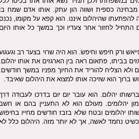
מים במשפחתו ולכן תמיד נשא אותו אתו בכיסו לכל
מבחינה כספית ושווה הון עתק. אותו אדם שמח בו
להפתעתו שהיהלום איננו. הוא קפא על מקומו, נכנס
התחיל לחזור אחר צעדיו וכך במשך כל אותו היום
אש ורק חיפש וחיפש. הוא היה שרוי בצער רב וגעגוע
זים בביתו, פתאום ראה בין הארגזים את אותו יהלום.
 ולא הצליח להוריד את החיוך מפניו במשך חודשים.
וש ברוך הוא שזיכה אותו למצוא את היהלום שאיבד.
ותו יהלום. הוא עובר יום יום בדרכו לעבודה דרך
מון יהלומים. מעולם הוא לא התעניין בהם או חשב
ותו יהלומים ובטח שלא בזבז חודשים מחייו בחיפוש
כשיט נחמד לאשה, אך לא יותר מזה. היהלום כלל לא