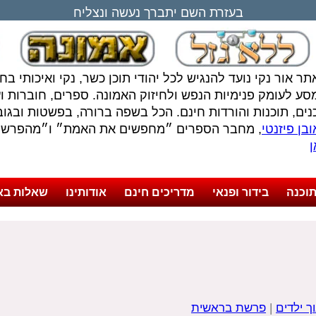
בעזרת השם יתברך נעשה ונצליח
תר אור נקי נועד להנגיש לכל יהודי תוכן כשר, נקי ואיכותי ב
סע לעומק פנימיות הנפש ולחיזוק האמונה. ספרים, חוברות ועל
נים, תוכנות והורדות חינם. הכל בשפה ברורה, בפשטות ובגובה
בן פיזנטי
, מחבר הספרים ״מחפשים את האמת״ ו״מהפרשה 
ן
וכנה
בידור ופנאי
מדריכים חינם
אודותינו
שאלות בא
ך ילדים
|
פרשת בראשית