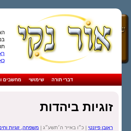
הא
במ
תכ
ראו
כא
דברי תורה
שימושי
מחשבים ות
זוגיות ביהדות
ראובן פיזנטי
| כ״ו באייר ה׳תשע״ג |
משפחה, זוגיות וחינו