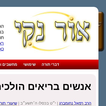
הא
במ
תכ
ראו
כא
דברי תורה
שימושי
מחשבים ות
אנשים בריאים הולכים
הרב רפאל נחומברג
| י״ט בכסלו ה׳תשע״ב |
שיעורי תור