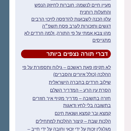
מעיין חיים לנשמה: חוברות לחיזוק הנפש
והתעלות רוחנית
עלון הכנה לשבועות להדפסה לזיכוי הרבים
דגשים ותזכורות לערב פסח תשפ״ה
מהו צבא אמתי על פי התורה, ולמה חרדים לא
מתגייסים
דברי תורה נצפים ביותר
לא תקיפו פאת ראשכם – גילוח ותספורת על פי
ההלכה (כולל איורים והסברים)
שילוב חרדים בחברה הישראלית
הסרת עין הרע – המדריך השלם
חזרה בתשובה – מדריך מקיף איך חוזרים
בתשובה בלי לחץ ודאגות
קמצא ובר קמצא ושנאת חינם
הלכות שבת – קיצור ההלכות למתחילים
מגלגלין זכות על ידי זכאי וחובה על ידי חייב –