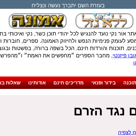
בעזרת השם יתברך נעשה ונצליח
תר אור נקי נועד להנגיש לכל יהודי תוכן כשר, נקי ואיכותי ב
סע לעומק פנימיות הנפש ולחיזוק האמונה. ספרים, חוברות ועל
נים, תוכנות והורדות חינם. הכל בשפה ברורה, בפשטות ובגובה
בן פיזנטי
, מחבר הספרים ״מחפשים את האמת״ ו״מהפרשה 
ן
וכנה
בידור ופנאי
מדריכים חינם
אודותינו
שאלות בא
 נגד הזרם
ה לצפיה