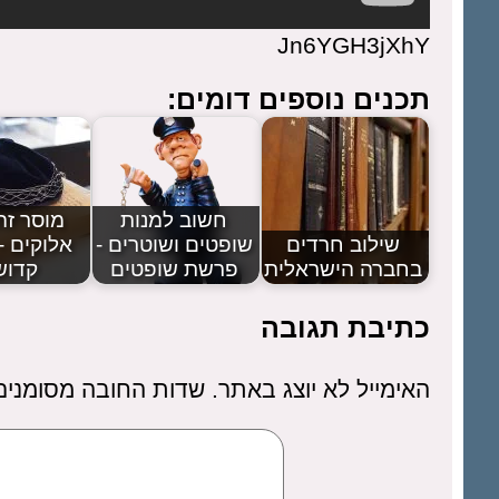
Jn6YGH3jXhY
תכנים נוספים דומים:
חשוב למנות
מוסר זה
שילוב חרדים
שופטים ושוטרים -
אלוקים 
בחברה הישראלית
פרשת שופטים
קדוש
כתיבת תגובה
האימייל לא יוצג באתר.
שדות החובה מסומני