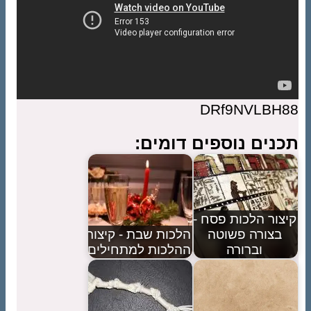
DRf9NVLBH88
תכנים נוספים דומים:
קיצור הלכות פסח -
בצורה פשוטה
הלכות שבת - קיצור
וברורה
ההלכות למתחילים