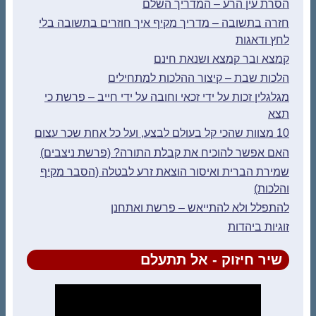
הסרת עין הרע – המדריך השלם
חזרה בתשובה – מדריך מקיף איך חוזרים בתשובה בלי
לחץ ודאגות
קמצא ובר קמצא ושנאת חינם
הלכות שבת – קיצור ההלכות למתחילים
מגלגלין זכות על ידי זכאי וחובה על ידי חייב – פרשת כי
תצא
10 מצוות שהכי קל בעולם לבצע, ועל כל אחת שכר עצום
האם אפשר להוכיח את קבלת התורה? (פרשת ניצבים)
שמירת הברית ואיסור הוצאת זרע לבטלה (הסבר מקיף
והלכות)
להתפלל ולא להתייאש – פרשת ואתחנן
זוגיות ביהדות
שיר חיזוק - אל תתעלם