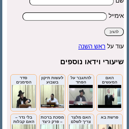
שם
אימייל
עוד על
ראש השנה
שיעורי וידאו נוספים
האם
להתגבר על
לעשות תיקון
סדר
המעשים
הפחד
בשבוע
הסימנים
שלנו הם
ולקפוץ
האחרון של
בראש השנה
באמת שלנו?
השנה
ועוד מנהגים
פרשת בא
האם מלצר
מסכת ברכות
בלי נדר –
צריך לשלם
– פרק כיצד
האם קבלות
על נזק שגרם
מברכין (חלק
טובות