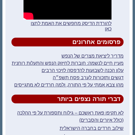
להורדת הדיסק מחפשים את האמת לחצו
כאן
פרסומים אחרונים
מדריך ליציאת מצרים של הנפש
מעיין חיים לנשמה: חוברות לחיזוק הנפש והתעלות רוחנית
עלון הכנה לשבועות להדפסה לזיכוי הרבים
דגשים ותזכורות לערב פסח תשפ״ה
מהו צבא אמתי על פי התורה, ולמה חרדים לא מתגייסים
דברי תורה נצפים ביותר
לא תקיפו פאת ראשכם – גילוח ותספורת על פי ההלכה
(כולל איורים והסברים)
שילוב חרדים בחברה הישראלית