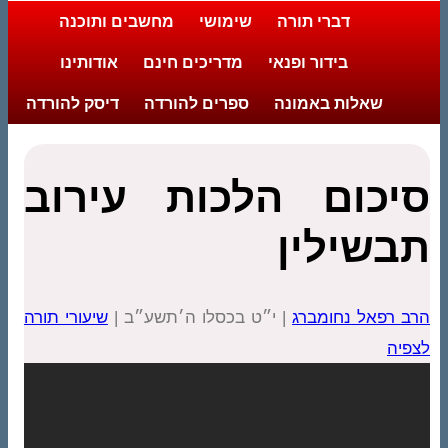
דברי תורה
שימושי
מחשבים ותוכנה
בידור ופנאי
מדריכים חינם
אודותינו
שאלות באמונה
ספרים להורדה
דיסק להורדה
סיכום הלכות עירוב
תבשילין
הרב רפאל נחומברג
| י״ט בכסלו ה׳תשע״ב |
שיעורי תורה
לצפיה