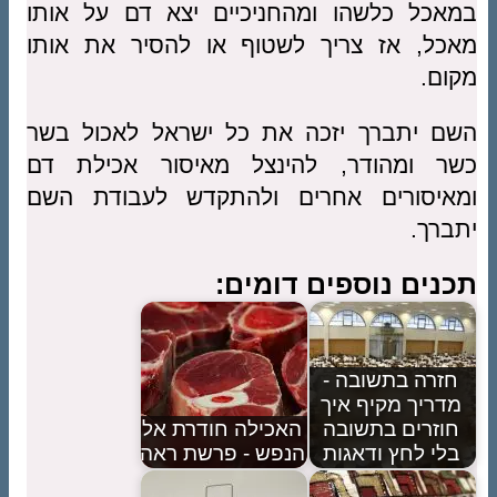
במאכל כלשהו ומהחניכיים יצא דם על אותו
מאכל, אז צריך לשטוף או להסיר את אותו
מקום.
השם יתברך יזכה את כל ישראל לאכול בשר
כשר ומהודר, להינצל מאיסור אכילת דם
ומאיסורים אחרים ולהתקדש לעבודת השם
יתברך.
תכנים נוספים דומים:
חזרה בתשובה -
מדריך מקיף איך
חוזרים בתשובה
האכילה חודרת אל
בלי לחץ ודאגות
הנפש - פרשת ראה