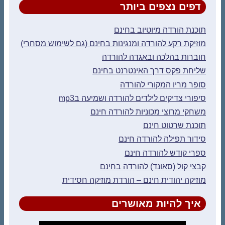
דפים נצפים ביותר
תוכנת הורדה מיוטיוב בחינם
מוזיקת רקע להורדה ומנגינות בחינם (גם לשימוש מסחרי)
חוברות בהלכה ובאגדה להורדה
שליחת פקס דרך האינטרנט בחינם
סופר מריו המקורי להורדה
סיפורי צדיקים לילדים להורדה ושמיעה בmp3
משחקי מרוצי מכוניות להורדה חינם
תוכנת שרטוט חינם
סידור תפילה להורדה חינם
ספרי קודש להורדה חינם
קבצי קול (סאונד) להורדה בחינם
מוזיקה יהודית חינם – הורדת מוזיקה חסידית
איך להיות מאושרים