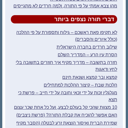
מהו צבא אמתי על פי התורה, ולמה חרדים לא מתגייסים
דברי תורה נצפים ביותר
לא תקיפו פאת ראשכם – גילוח ותספורת על פי ההלכה
(כולל איורים והסברים)
שילוב חרדים בחברה הישראלית
הסרת עין הרע – המדריך השלם
חזרה בתשובה – מדריך מקיף איך חוזרים בתשובה בלי
לחץ ודאגות
קמצא ובר קמצא ושנאת חינם
הלכות שבת – קיצור ההלכות למתחילים
מגלגלין זכות על ידי זכאי וחובה על ידי חייב – פרשת כי
תצא
10 מצוות שהכי קל בעולם לבצע, ועל כל אחת שכר עצום
האם אפשר להוכיח את קבלת התורה? (פרשת ניצבים)
שמירת הברית ואיסור הוצאת זרע לבטלה (הסבר מקיף