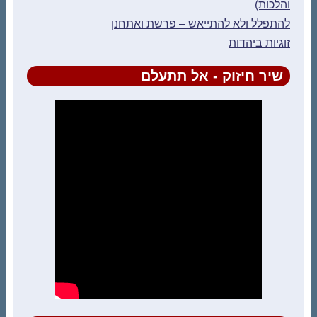
והלכות)
להתפלל ולא להתייאש – פרשת ואתחנן
זוגיות ביהדות
שיר חיזוק - אל תתעלם