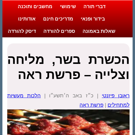
דברי תורה
שימושי
מחשבים ותוכנה
בידור ופנאי
מדריכים חינם
אודותינו
שאלות באמונה
ספרים להורדה
דיסק להורדה
הכשרת בשר, מליחה
וצלייה – פרשת ראה
ראובן פיזנטי
| כ״ז באב ה׳תשע״ו |
הלכות מעשיות
למתחילים
|
פרשת ראה