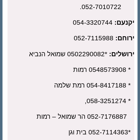
052-701
נעם:
054-3320744
וחם:
052-7115988
ושלים:
*0502290082 שמואל הנביא
 רמות
מת שלמה
* 05
 – רמות
וגן