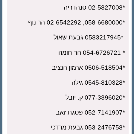
יה
 נוף
עת שאול
הר חומה
ציב
לה
ובל
זאב
דכי