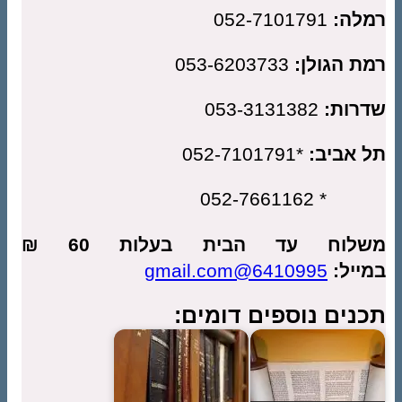
לה:
052-7101791
ת הגולן:
053-6203733
רות:
053-3131382
 אביב:
*052-7101791
* 052-7661
לוח עד הבית בעלות 60 ₪
ייל:
6410995@gmail.com
נים נוספים דומים: