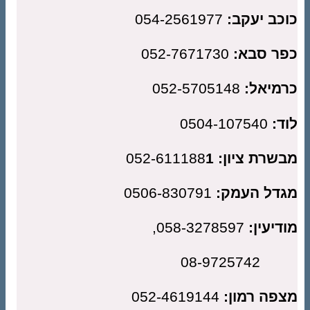
כב יעקב:
054-2561977
ר סבא:
052-7671730
מיאל:
052-5705148
ד:
0504-107540
שרת ציון:
1
052-611188
דל העמק:
0506-830791
דיעין:
058-3278597,
08-972
פה רמון:
052-4619144