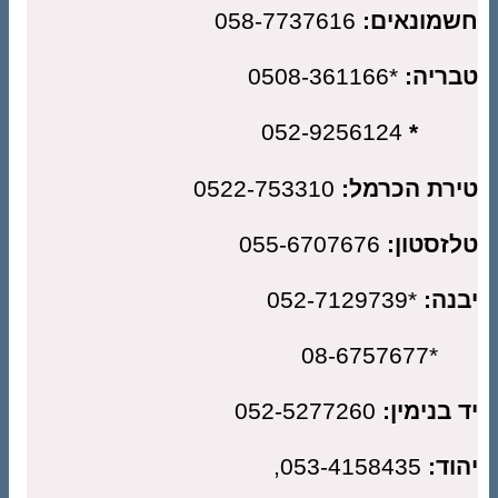
מונאים:
058-7737616
ריה:
*0508-361166
052-9256124
רת הכרמל:
0522-753310
זסטון:
055-6707676
נה:
*052-7129739
*08-67
 בנימין:
052-5277260
וד:
053-4158435,