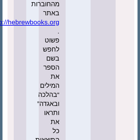
מהחוברות
באתר
http://hebrewbooks.org/
.
פשוט
לחפש
בשם
הספר
את
המילים
“בהלכה
ובאגדה”
ותראו
את
כל
התוצאות.