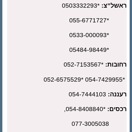
של”צ:
*0503332293
*055-6771
*0533-000
*05484-98
ובות:
*052-7153567
ננה:
054-7444103
סים:
*054-8408840,
077-300