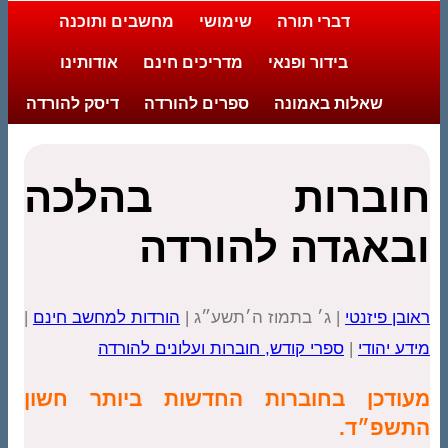
דברי תורה
שימושי
מחשבים ותוכנה
בידור ופנאי
מדריכים חינם
אודותינו
שאלות באמונה
ספרים להורדה
דיסק להורדה
וברות בהלכה
באגדה להורדה
בן פיזנטי
| ג׳ בתמוז ה׳תשע״ג |
הורדות למחשב חינם
|
ע יהודי
|
ספרי קודש, חוברות ועלונים להורדה
ודכן בחוברות החדשות ביותר חשון
שפ״ד.