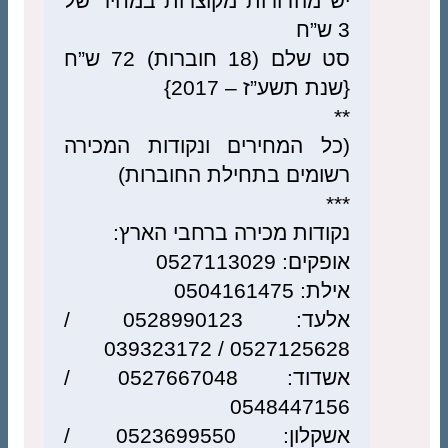
יש מהדורות מקוצרות במחיר של
3 ש”ח
סט שלם (18 חוברות) 72 ש”ח
{שנת תשע”ז – 2017}
**
(כל המחירים ונקודות המכירה
רשומים בתחילת החוברות)
***
נקודות מכירה ברחבי הארץ:
אופקים: 0527113029
אילת: 0504161475
אלעד: 0528990123 /
0527125628 / 039323172
אשדוד: 0527667048 /
0548447156
אשקלון: 0523699550 /