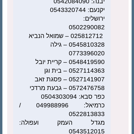
יבנה: 0542084090
יקנעם: 0543320744
ירושלים:
0502290082
025812712 – שמואל הנביא
0545810328 – גילה
0773396020
0548419590 – קריית יובל
0527114363 – בית וגן
0527141907 – פסגת זאב
0572476758 – גבעת מרדכי
כפר סבא: 0504303094
כרמיאל: 049988996 /
0522813833
מגדל העמק ועפולה:
0543512015