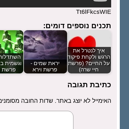
Tt6lFkcsWIE
תכנים נוספים דומים:
איך לנטרל את
הרגש ולקחת פיקוד
השתדלות 
על החיים? (פרשת
יראת שמים -
וגשמית בכ
חיי שרה)
פרשת וירא
פרשת ו
כתיבת תגובה
האימייל לא יוצג באתר.
שדות החובה מסומני