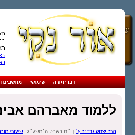
הא
במ
תכ
ראו
כא
דברי תורה
שימושי
מחשבים ות
ללמוד מאברהם אבינו
הרב יצחק גרדנביץ׳
| י״ח בשבט ה׳תשע״ג |
שיעורי תור