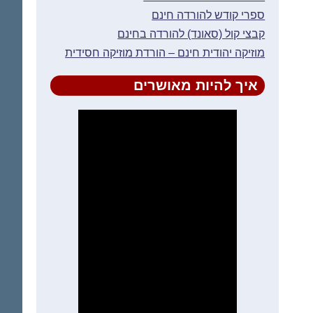
ספרי קודש להורדה חינם
קבצי קול (סאונד) להורדה בחינם
מוזיקה יהודית חינם – הורדת מוזיקה חסידית
איך להיות מאושרים