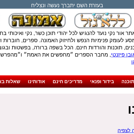
בעזרת השם יתברך נעשה ונצליח
תר אור נקי נועד להנגיש לכל יהודי תוכן כשר, נקי ואיכותי ב
סע לעומק פנימיות הנפש ולחיזוק האמונה. ספרים, חוברות ועל
נים, תוכנות והורדות חינם. הכל בשפה ברורה, בפשטות ובגובה
בן פיזנטי
, מחבר הספרים ״מחפשים את האמת״ ו״מהפרשה 
ן
וכנה
בידור ופנאי
מדריכים חינם
אודותינו
שאלות בא
ה לצפיה