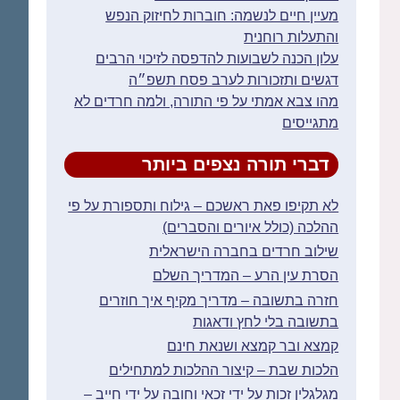
מעיין חיים לנשמה: חוברות לחיזוק הנפש
והתעלות רוחנית
עלון הכנה לשבועות להדפסה לזיכוי הרבים
דגשים ותזכורות לערב פסח תשפ״ה
מהו צבא אמתי על פי התורה, ולמה חרדים לא
מתגייסים
דברי תורה נצפים ביותר
לא תקיפו פאת ראשכם – גילוח ותספורת על פי
ההלכה (כולל איורים והסברים)
שילוב חרדים בחברה הישראלית
הסרת עין הרע – המדריך השלם
חזרה בתשובה – מדריך מקיף איך חוזרים
בתשובה בלי לחץ ודאגות
קמצא ובר קמצא ושנאת חינם
הלכות שבת – קיצור ההלכות למתחילים
מגלגלין זכות על ידי זכאי וחובה על ידי חייב –