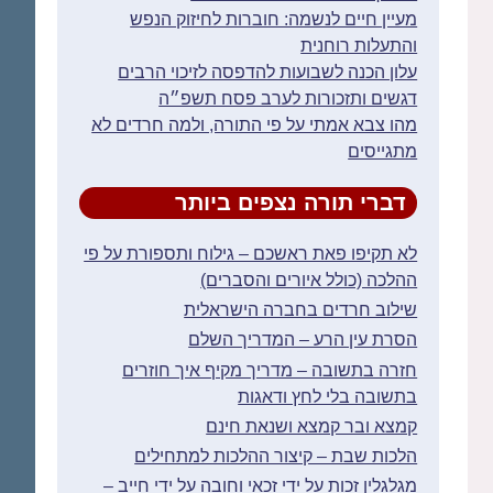
מעיין חיים לנשמה: חוברות לחיזוק הנפש
והתעלות רוחנית
עלון הכנה לשבועות להדפסה לזיכוי הרבים
דגשים ותזכורות לערב פסח תשפ״ה
מהו צבא אמתי על פי התורה, ולמה חרדים לא
מתגייסים
דברי תורה נצפים ביותר
לא תקיפו פאת ראשכם – גילוח ותספורת על פי
ההלכה (כולל איורים והסברים)
שילוב חרדים בחברה הישראלית
הסרת עין הרע – המדריך השלם
חזרה בתשובה – מדריך מקיף איך חוזרים
בתשובה בלי לחץ ודאגות
קמצא ובר קמצא ושנאת חינם
הלכות שבת – קיצור ההלכות למתחילים
מגלגלין זכות על ידי זכאי וחובה על ידי חייב –