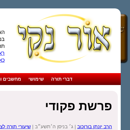
הא
במ
תכ
ראו
כא
דברי תורה
שימושי
מחשבים ות
פרשת פקודי
הרב יונתן בורוכוב
| ג׳ בניסן ה׳תשע״ב |
שיעורי תורה לצ