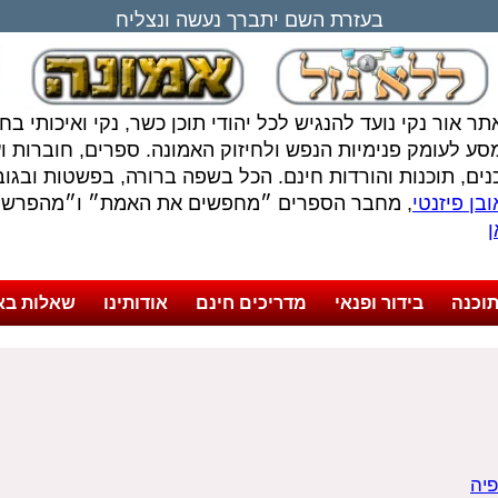
בעזרת השם יתברך נעשה ונצליח
תר אור נקי נועד להנגיש לכל יהודי תוכן כשר, נקי ואיכותי ב
סע לעומק פנימיות הנפש ולחיזוק האמונה. ספרים, חוברות ועל
נים, תוכנות והורדות חינם. הכל בשפה ברורה, בפשטות ובגובה
בן פיזנטי
, מחבר הספרים ״מחפשים את האמת״ ו״מהפרשה 
ן
וכנה
בידור ופנאי
מדריכים חינם
אודותינו
שאלות בא
פיה