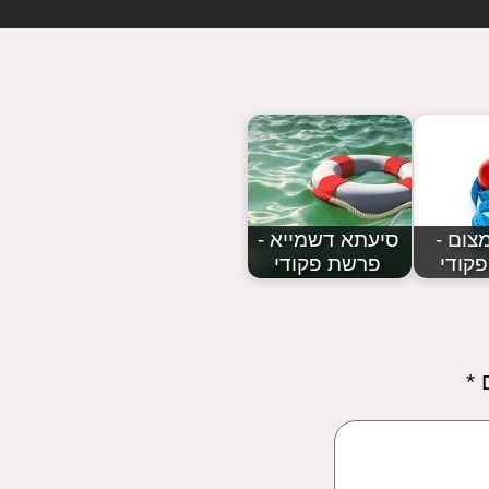
צום -
סיעתא דשמייא -
קודי
פרשת פקודי
ם
*