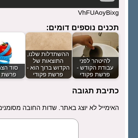
VhFUAoyBixg
תכנים נוספים דומים:
ההשתדלות שלנו,
להיטהר לפני
התוצאות של
עבודת הקודש -
הקדוש ברוך הוא -
סוד הצמ
פרשת פקודי
פרשת פקודי
פרשת פ
כתיבת תגובה
האימייל לא יוצג באתר.
שדות החובה מסומני