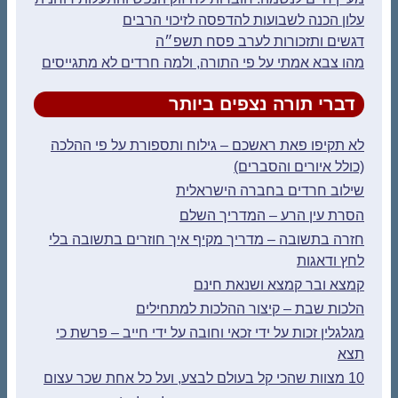
עלון הכנה לשבועות להדפסה לזיכוי הרבים
דגשים ותזכורות לערב פסח תשפ״ה
מהו צבא אמתי על פי התורה, ולמה חרדים לא מתגייסים
דברי תורה נצפים ביותר
לא תקיפו פאת ראשכם – גילוח ותספורת על פי ההלכה
(כולל איורים והסברים)
שילוב חרדים בחברה הישראלית
הסרת עין הרע – המדריך השלם
חזרה בתשובה – מדריך מקיף איך חוזרים בתשובה בלי
לחץ ודאגות
קמצא ובר קמצא ושנאת חינם
הלכות שבת – קיצור ההלכות למתחילים
מגלגלין זכות על ידי זכאי וחובה על ידי חייב – פרשת כי
תצא
10 מצוות שהכי קל בעולם לבצע, ועל כל אחת שכר עצום