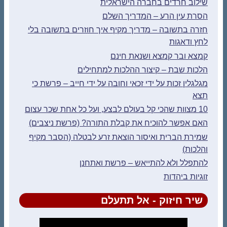
שילוב חרדים בחברה הישראלית
הסרת עין הרע – המדריך השלם
חזרה בתשובה – מדריך מקיף איך חוזרים בתשובה בלי
לחץ ודאגות
קמצא ובר קמצא ושנאת חינם
הלכות שבת – קיצור ההלכות למתחילים
מגלגלין זכות על ידי זכאי וחובה על ידי חייב – פרשת כי
תצא
10 מצוות שהכי קל בעולם לבצע, ועל כל אחת שכר עצום
האם אפשר להוכיח את קבלת התורה? (פרשת ניצבים)
שמירת הברית ואיסור הוצאת זרע לבטלה (הסבר מקיף
והלכות)
להתפלל ולא להתייאש – פרשת ואתחנן
זוגיות ביהדות
שיר חיזוק - אל תתעלם