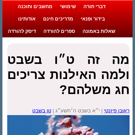
דברי תורה
שימושי
מחשבים ותוכנה
בידור ופנאי
מדריכים חינם
אודותינו
שאלות באמונה
ספרים להורדה
דיסק להורדה
מה זה ט״ו בשבט
ולמה האילנות צריכים
חג משלהם?
ראובן פיזנטי
| י״א בשבט ה׳תשע״ג |
טו בשבט