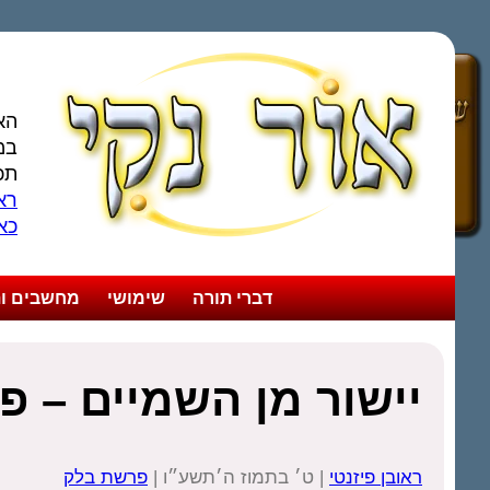
הא
במ
תכ
ראו
כא
דברי תורה
שימושי
מחשבים ות
יישור מן השמיים – 
ראובן פיזנטי
| ט׳ בתמוז ה׳תשע״ו |
פרשת בלק