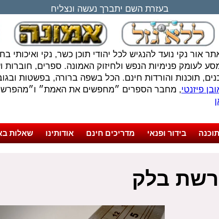
בעזרת השם יתברך נעשה ונצליח
תר אור נקי נועד להנגיש לכל יהודי תוכן כשר, נקי ואיכותי ב
סע לעומק פנימיות הנפש ולחיזוק האמונה. ספרים, חוברות ועל
נים, תוכנות והורדות חינם. הכל בשפה ברורה, בפשטות ובגובה
בן פיזנטי
, מחבר הספרים ״מחפשים את האמת״ ו״מהפרשה 
ן
וכנה
בידור ופנאי
מדריכים חינם
אודותינו
שאלות בא
פרשת בלק