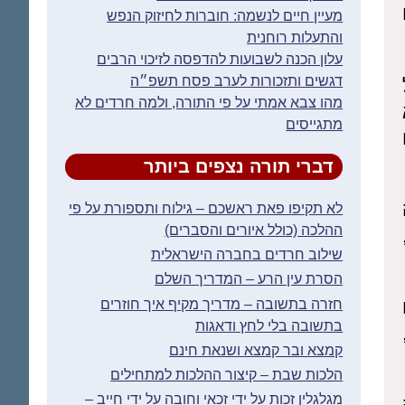
מעיין חיים לנשמה: חוברות לחיזוק הנפש
והתעלות רוחנית
עלון הכנה לשבועות להדפסה לזיכוי הרבים
דגשים ותזכורות לערב פסח תשפ״ה
מהו צבא אמתי על פי התורה, ולמה חרדים לא
מתגייסים
דברי תורה נצפים ביותר
לא תקיפו פאת ראשכם – גילוח ותספורת על פי
ההלכה (כולל איורים והסברים)
שילוב חרדים בחברה הישראלית
הסרת עין הרע – המדריך השלם
חזרה בתשובה – מדריך מקיף איך חוזרים
בתשובה בלי לחץ ודאגות
קמצא ובר קמצא ושנאת חינם
הלכות שבת – קיצור ההלכות למתחילים
מגלגלין זכות על ידי זכאי וחובה על ידי חייב –