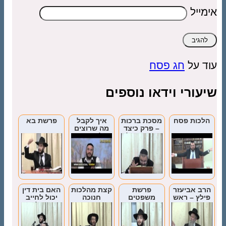
אימייל
עוד על
חג פסח
שיעורי וידאו נוספים
הלכות פסח
מסכת ברכות
איך לקבל
פרשת בא
– פרק כיצד
מה שרוצים
מברכין (חלק
על פי דין?
ג’)
מידה כנגד
מידה
הרב אביעזר
פרשת
קצת מהלכות
האם בית דין
פילץ – ראש
משפטים
חנוכה
יכול לחייב
ישיבת תפרח
אדם על נזק
שנגרם
מדיבור?