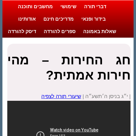
דברי תורה
שימושי
מחשבים ותוכנה
בידור ופנאי
מדריכים חינם
אודותינו
שאלות באמונה
ספרים להורדה
דיסק להורדה
חג החירות – מהי
חירות אמתית?
| י״ג בניסן ה׳תשע״ה |
שיעורי תורה לצפיה