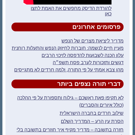
להורדת הדיסק מחפשים את האמת לחצו
כאן
פרסומים אחרונים
מדריך ליציאת מצרים של הנפש
מעיין חיים לנשמה: חוברות לחיזוק הנפש והתעלות רוחנית
עלון הכנה לשבועות להדפסה לזיכוי הרבים
דגשים ותזכורות לערב פסח תשפ״ה
מהו צבא אמתי על פי התורה, ולמה חרדים לא מתגייסים
דברי תורה נצפים ביותר
לא תקיפו פאת ראשכם – גילוח ותספורת על פי ההלכה
(כולל איורים והסברים)
שילוב חרדים בחברה הישראלית
הסרת עין הרע – המדריך השלם
חזרה בתשובה – מדריך מקיף איך חוזרים בתשובה בלי