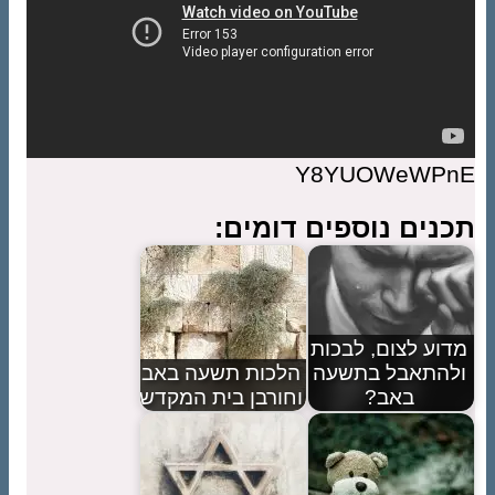
Y8YUOWeWPnE
תכנים נוספים דומים:
מדוע לצום, לבכות
ולהתאבל בתשעה
הלכות תשעה באב
באב?
וחורבן בית המקדש