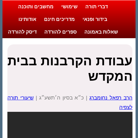
דברי תורה
שימושי
מחשבים ותוכנה
בידור ופנאי
מדריכים חינם
אודותינו
שאלות באמונה
ספרים להורדה
דיסק להורדה
עבודת הקרבנות בבית
המקדש
הרב רפאל נחומברג
| כ״א בסיון ה׳תשע״ג |
שיעורי תורה
לצפיה