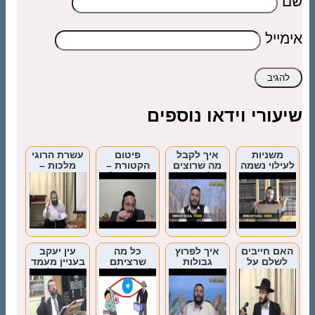
שם
אימייל
שיעורי וידאו נוספים
משניות
איך לקבל
פיטום
עשרת הרוגי
לעילוי נשמה
מה שרוצים
הקטורת –
מלכות –
– פרק יש
על פי דין?
ביאור המלים
שיעור מיוחד
מעלין אותיות
מידה כנגד
לתשעה באב
נשמה
מידה
האם חייבים
איך לפרוץ
כל מה
עין יעקב
לשלם על
גבולות
שרציתם
בעניין מעמד
נזק שגרמנו
בעזרת
לדעת על עין
התפילה
לאדם שנכנס
הגבלות
הרע
לביתינו ללא
התורה
רשות?