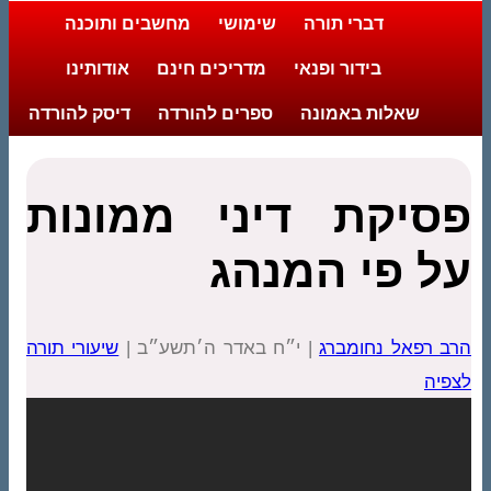
דברי תורה
שימושי
מחשבים ותוכנה
בידור ופנאי
מדריכים חינם
אודותינו
שאלות באמונה
ספרים להורדה
דיסק להורדה
פסיקת דיני ממונות
על פי המנהג
הרב רפאל נחומברג
| י״ח באדר ה׳תשע״ב |
שיעורי תורה
לצפיה