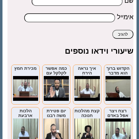
שם
אימייל
שיעורי וידאו נוספים
הקדוש ברוך
איך נראה
כמה אפשר
מכירת חמץ
הוא מדבר
הירח
לקלקל עם
עם הקרובים
בתחילת
לשון הרע
אליו
החודש?
רצח ויצר
קצת מהלכות
יום פטירת
הלכות
אפל באדם
חנוכה
משה רבנו
ארבעת
המינים
ודברים
הפוסלים
באתרוג