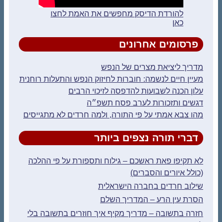
להורדת הדיסק מחפשים את האמת לחצו
כאן
פרסומים אחרונים
מדריך ליציאת מצרים של הנפש
מעיין חיים לנשמה: חוברות לחיזוק הנפש והתעלות רוחנית
עלון הכנה לשבועות להדפסה לזיכוי הרבים
דגשים ותזכורות לערב פסח תשפ״ה
מהו צבא אמתי על פי התורה, ולמה חרדים לא מתגייסים
דברי תורה נצפים ביותר
לא תקיפו פאת ראשכם – גילוח ותספורת על פי ההלכה
(כולל איורים והסברים)
שילוב חרדים בחברה הישראלית
הסרת עין הרע – המדריך השלם
חזרה בתשובה – מדריך מקיף איך חוזרים בתשובה בלי