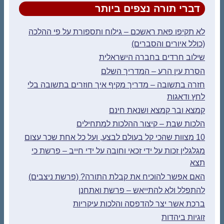
דברי תורה נצפים ביותר
לא תקיפו פאת ראשכם – גילוח ותספורת על פי ההלכה
(כולל איורים והסברים)
שילוב חרדים בחברה הישראלית
הסרת עין הרע – המדריך השלם
חזרה בתשובה – מדריך מקיף איך חוזרים בתשובה בלי
לחץ ודאגות
קמצא ובר קמצא ושנאת חינם
הלכות שבת – קיצור ההלכות למתחילים
10 מצוות שהכי קל בעולם לבצע, ועל כל אחת שכר עצום
מגלגלין זכות על ידי זכאי וחובה על ידי חייב – פרשת כי
תצא
האם אפשר להוכיח את קבלת התורה? (פרשת ניצבים)
להתפלל ולא להתייאש – פרשת ואתחנן
ברכת אשר יצר להדפסה והלכות עיקריות
זוגיות ביהדות