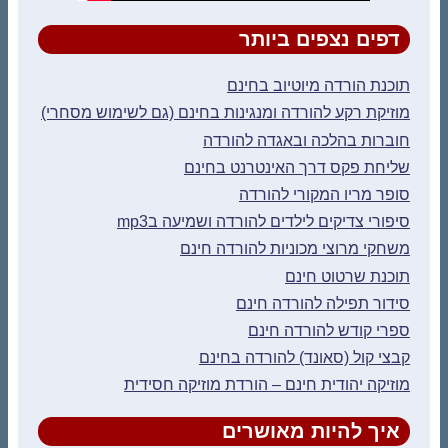
דפים נצפים ביותר
תוכנת הורדה מיוטיוב בחינם
מוזיקת רקע להורדה ומנגינות בחינם (גם לשימוש מסחרי)
חוברות בהלכה ובאגדה להורדה
שליחת פקס דרך האינטרנט בחינם
סופר מריו המקורי להורדה
סיפורי צדיקים לילדים להורדה ושמיעה בmp3
משחקי מרוצי מכוניות להורדה חינם
תוכנת שרטוט חינם
סידור תפילה להורדה חינם
ספרי קודש להורדה חינם
קבצי קול (סאונד) להורדה בחינם
מוזיקה יהודית חינם – הורדת מוזיקה חסידית
איך להיות מאושרים