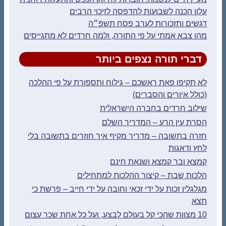
עלון הכנה לשבועות להדפסה לזיכוי הרבים
דגשים ותזכורות לערב פסח תשפ״ה
מהו צבא אמתי על פי התורה, ולמה חרדים לא מתגייסים
דברי תורה נצפים ביותר
לא תקיפו פאת ראשכם – גילוח ותספורת על פי ההלכה
(כולל איורים והסברים)
שילוב חרדים בחברה הישראלית
הסרת עין הרע – המדריך השלם
חזרה בתשובה – מדריך מקיף איך חוזרים בתשובה בלי
לחץ ודאגות
קמצא ובר קמצא ושנאת חינם
הלכות שבת – קיצור ההלכות למתחילים
מגלגלין זכות על ידי זכאי וחובה על ידי חייב – פרשת כי
תצא
10 מצוות שהכי קל בעולם לבצע, ועל כל אחת שכר עצום