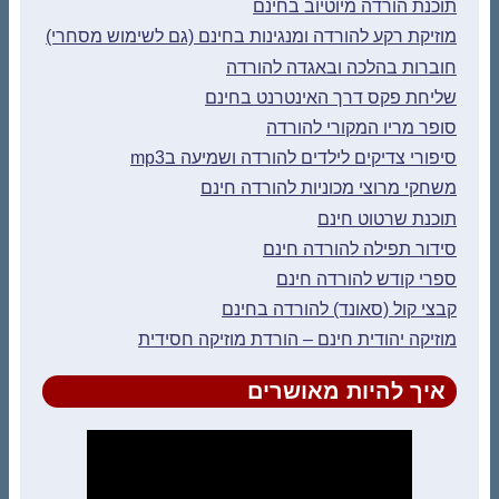
תוכנת הורדה מיוטיוב בחינם
מוזיקת רקע להורדה ומנגינות בחינם (גם לשימוש מסחרי)
חוברות בהלכה ובאגדה להורדה
שליחת פקס דרך האינטרנט בחינם
סופר מריו המקורי להורדה
סיפורי צדיקים לילדים להורדה ושמיעה בmp3
משחקי מרוצי מכוניות להורדה חינם
תוכנת שרטוט חינם
סידור תפילה להורדה חינם
ספרי קודש להורדה חינם
קבצי קול (סאונד) להורדה בחינם
מוזיקה יהודית חינם – הורדת מוזיקה חסידית
איך להיות מאושרים