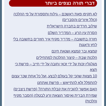
דברי תורה נצפים ביותר
לא תקיפו פאת ראשכם – גילוח ותספורת על פי ההלכה
(כולל איורים והסברים)
שילוב חרדים בחברה הישראלית
הסרת עין הרע – המדריך השלם
חזרה בתשובה – מדריך מקיף איך חוזרים בתשובה בלי
לחץ ודאגות
קמצא ובר קמצא ושנאת חינם
הלכות שבת – קיצור ההלכות למתחילים
מגלגלין זכות על ידי זכאי וחובה על ידי חייב – פרשת כי
תצא
10 מצוות שהכי קל בעולם לבצע, ועל כל אחת שכר עצום
להתפלל ולא להתייאש – פרשת ואתחנן
האם אפשר להוכיח את קבלת התורה? (פרשת ניצבים)
שמירת הברית ואיסור הוצאת זרע לבטלה (הסבר מקיף
והלכות)